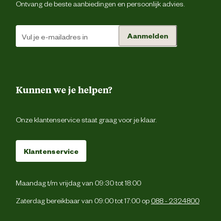
Ontvang de beste aanbiedingen en persoonlijk advies.
Verantwoordelijke
DESIGNED BY LOT
marktdeelnemer naam
Aanmelden
Verantwoordelijke
Energieweg 4, 5145 
marktdeelnemer postadres
Waalwijk, the Netherlan
Kunnen we je helpen?
Verantwoordelijke
backoffice@beeztees.c
marktdeelnemer mailadres
Onze klantenservice staat graag voor je klaar.
Klantenservice
Maandag t/m vrijdag van 09:30 tot 18:00
Zaterdag bereikbaar van 09:00 tot 17:00 op
088 - 2324800