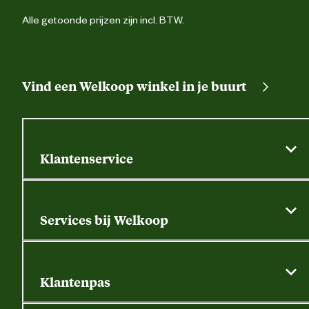
Alle getoonde prijzen zijn incl. BTW.
Vind een Welkoop winkel in je buurt
Klantenservice
Algemene actievoorwaarden
Klantenservice
Services bij Welkoop
Contactformulier
Alle services
Thuisbezorgen
Bewateringsadvies
Retouren, service en garantie
Klantenpas
Dierspecialist