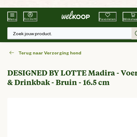
Beste Winkelketen
Tuin & Dier
Account
Favorieten
Winkelw
Menu
Zoek jouw product.
Terug naar Verzorging hond
DESIGNED BY LOTTE Madira - Voe
& Drinkbak - Bruin - 16.5 cm