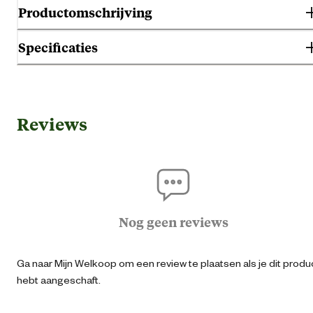
Productomschrijving
Specificaties
Gebruik & Geschiktheid
Reviews
Geschikt voor diersoort
Ho
Plaatsing
Mu
Algemene informatie
Nog geen reviews
Ean
87126951553
Ga naar Mijn Welkoop om een review te plaatsen als je dit produ
hebt aangeschaft.
Aantal voerbakken