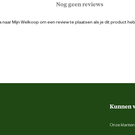
Nog geen reviews
3411113151737
 naar Mijn Welkoop om een review te plaatsen als je dit product he
Droogshampoo
Reinigt
Verzorgt
150 Milliliter
Vrij van siliconen en parabenen
Zonder parfum
Kunnen w
Glanzende vacht
Onze klantens