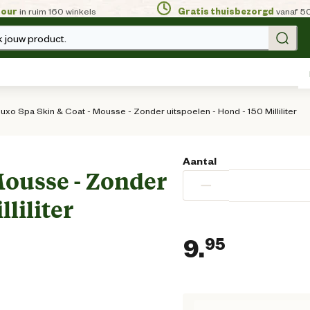
tour
in ruim 160 winkels
Gratis thuisbezorgd
vanaf 5
 jouw product.
uxo Spa Skin & Coat - Mousse - Zonder uitspoelen - Hond - 150 Milliliter
Aantal
Mousse - Zonder
−
lliliter
9.
95