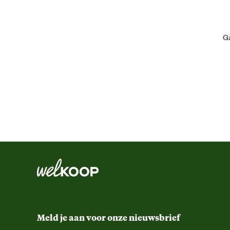
Ean
Ga
Functionele eigenschappen
Inhoud consumenten eenheid
Milieuvriendelijke en natuurlijke eigenschappen
Ondersteund
Meld je aan voor onze nieuwsbrief