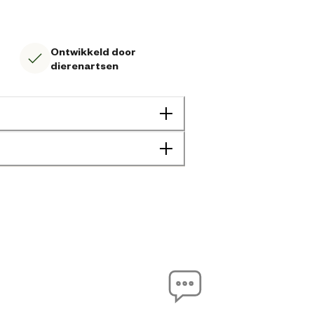
Ontwikkeld door
dierenartsen
Kort en lang haar
Gevoelige huid