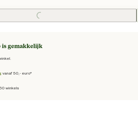
 prijs € 9,95
Loading...
 is gemakkelijk
winkel.
g
vanaf 50,- euro*
160 winkels