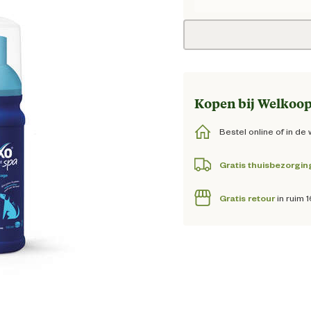
Huidige
Kopen bij Welkoop
Bestel online of in de 
Gratis thuisbezorgin
Gratis retour
in ruim 