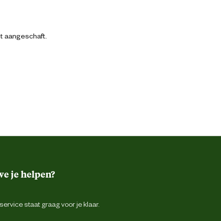
bt aangeschaft.
e je helpen?
ervice staat graag voor je klaar.