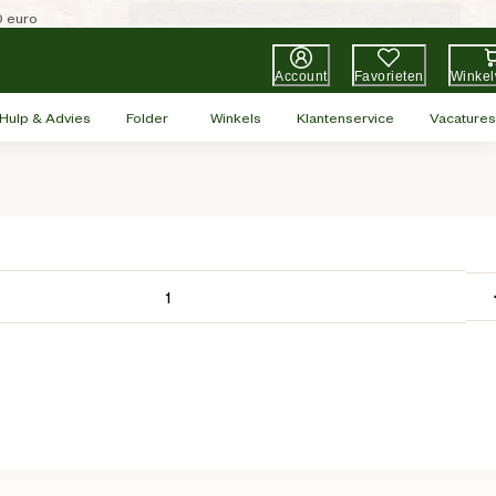
0 euro
Account
Favorieten
Winke
Hulp & Advies
Folder
Winkels
Klantenservice
Vacatures