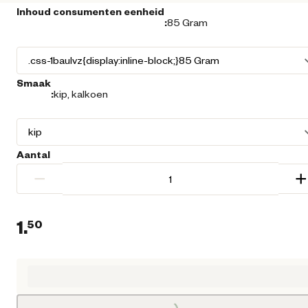
Inhoud consumenten eenheid
:
85 Gram
Smaak
:
kip, kalkoen
Aantal
−
+
1.
50
Huidige prijs € 1,50