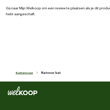
Ga naar Mijn Welkoop om een review te plaatsen als je dit produ
Geschikt voor ras
Niet rasspecifi
hebt aangeschaft.
Algemene informatie
Ean
54070096406
Artikel breedte
6.7 
Artikel diepte
3 
Kattenvoer
Natvoer kat
Artikel hoogte
6.7 
Inhoud consumenten eenheid
85 Gr