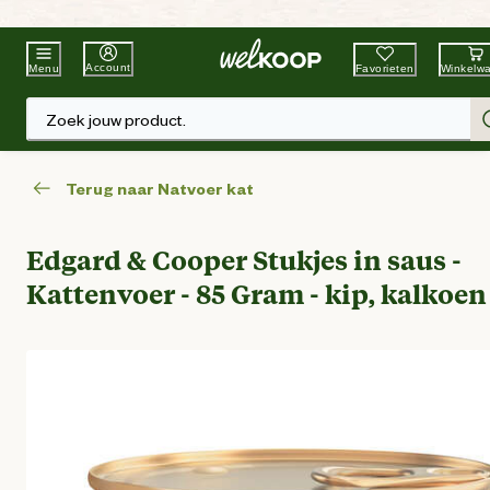
Beste Winkelketen
Tuin & Dier
Account
Favorieten
Winkelw
Menu
Zoek jouw product.
Terug naar Natvoer kat
Edgard & Cooper Stukjes in saus -
Kattenvoer - 85 Gram - kip, kalkoen