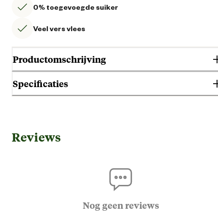
0% toegevoegde suiker
Veel vers vlees
Productomschrijving
Specificaties
Gebruik & Geschiktheid
Reviews
Darmproble
Geschikt voor gezondheid
Geen specifieke behoef
Gesterilliseerd en gecastree
Nog geen reviews
Geschikt voor leeftijdsfase
Adu