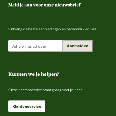
Leefomgeving
Binnen en buit
Meld je aan voor onze nieuwsbrief
Smaak aroma detail
kip, kalko
Ontvang de beste aanbiedingen en persoonlijk advies.
Materiaal & Samenstelling
Aanmelden
Natvo
Type voer
Sa
Kunnen we je helpen?
Glutenvr
Graanvr
Onze klantenservice staat graag voor je klaar.
Voedingsgerelateerde
Zonder kunstmati
eigenschappen
conserveermiddel
Klantenservice
Zonder kunstmatige kleur 