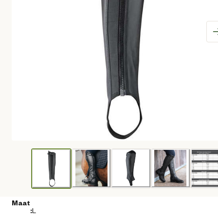
Maat
:
L