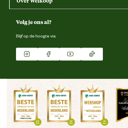
Over Welkoop
Gegevens wijzigen
Over ons
Duurzaamheid
Volg je ons al?
Eigen merk
Blijf op de hoogte via:
Franchise
Vacatures
Winkels