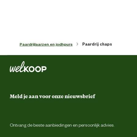
Materiaal
Le
Materiaal eigenschappen
Waterafstote
Paardrijlaarzen en jodhpurs
Paardrij chaps
Materiaal stof
Le
Meld je aan voor onze nieuwsbrief
Ontvang de beste aanbiedingen en persoonlijk advies.