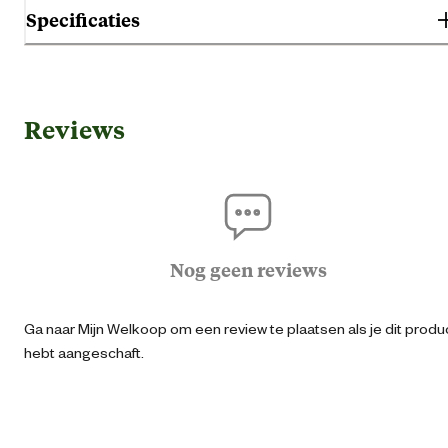
Specificaties
Gebruik & Geschiktheid
Reviews
Geschikt voor geslacht
Dam
Algemene informatie
Ean
40579622303
Nog geen reviews
Algemene maat
Ga naar Mijn Welkoop om een review te plaatsen als je dit produ
hebt aangeschaft.
Kleur detail
Zwa
Materiaal & Samenstelling