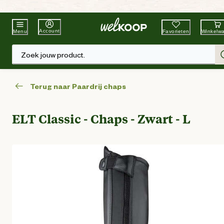
Beste Winkelketen
Tuin & Dier
Account
Favorieten
Winkelw
Menu
Zoek jouw product.
Terug naar Paardrij chaps
ELT Classic - Chaps - Zwart - L