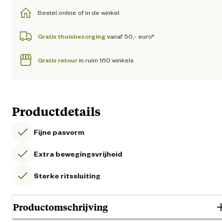
Bestel online of in de winkel.
Gratis thuisbezorging
vanaf 50,- euro*
Gratis retour
in ruim 160 winkels
Productdetails
Fijne pasvorm
Extra bewegingsvrijheid
Sterke ritssluiting
Productomschrijving