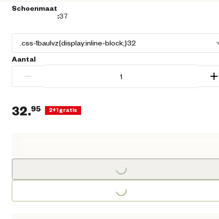
Schoenmaat
:
37
Aantal
−
+
32.
95
2+1 gratis
Huidige prijs € 32,95
Loading...
Loading...