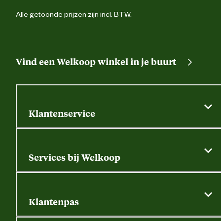
Alle getoonde prijzen zijn incl. BTW.
Vind een Welkoop winkel in je buurt
Klantenservice
Algemene actievoorwaarden
Klantenservice
Services bij Welkoop
Contactformulier
Alle services
Thuisbezorgen
Bewateringsadvies
Retouren, service en garantie
Klantenpas
Dierspecialist