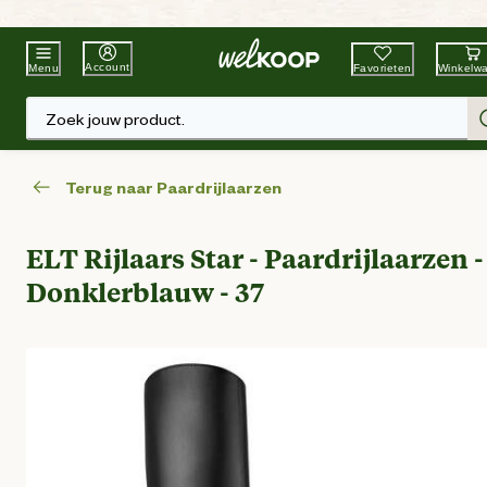
Beste Winkelketen
Tuin & Dier
Account
Favorieten
Winkelw
Menu
Zoek jouw product.
Terug naar Paardrijlaarzen
ELT Rijlaars Star - Paardrijlaarzen -
Donklerblauw - 37