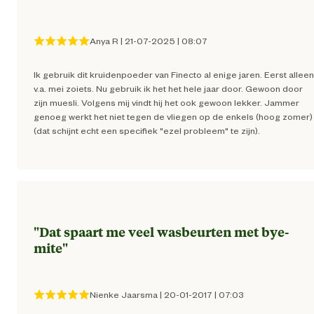
Artikel diepte
10.3 
Anya R
|
21-07-2025
|
08:07
Ik gebruik dit kruidenpoeder van Finecto al enige jaren. Eerst alleen
Artikel hoogte
15 
v.a. mei zoiets. Nu gebruik ik het het hele jaar door. Gewoon door
zijn muesli. Volgens mij vindt hij het ook gewoon lekker. Jammer
genoeg werkt het niet tegen de vliegen op de enkels (hoog zomer)
Inhoud consumenten eenheid
0.6 Kilogr
(dat schijnt echt een specifiek "ezel probleem" te zijn).
Materiaal & Samenstelling
Vrij van hav
Voedingsgerelateerde
eigenschappen
"
Dat spaart me veel wasbeurten met bye-
Vrij van melas
mite
"
Curatief bij problemen m
zomereczeem of schurftmijt: Paard
Nienke Jaarsma
|
20-01-2017
|
07:03
zwaarder dan 400 Kg.: 1e week
maatschepjes per paard per dag, 