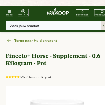
Beste Winkelketen
Tuin & Dier
Account
Favorieten
Winkelw
Menu
Zoek jouw product.
Terug naar Huid en vacht
Finecto+ Horse - Supplement - 0.6
Kilogram - Pot
5/5 (3 beoordelingen)