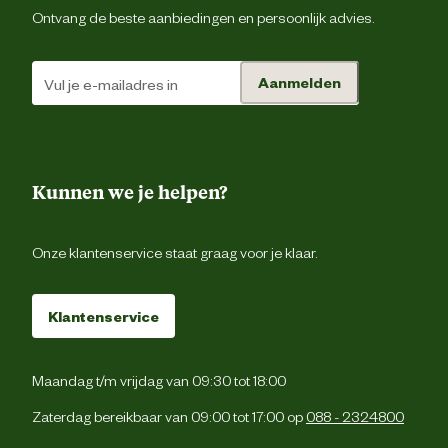
Droog en indien mogelijk donker bewaren. Sluit 
Horse over die ik zeker in de zadelkamer bewaar!
Bewaaradvies
Ontvang de beste aanbiedingen en persoonlijk advies.
gebruik de verpakkin
Aanmelden
Kunnen we je helpen?
Onze klantenservice staat graag voor je klaar.
Klantenservice
Maandag t/m vrijdag van 09:30 tot 18:00
Zaterdag bereikbaar van 09:00 tot 17:00 op
088 - 2324800