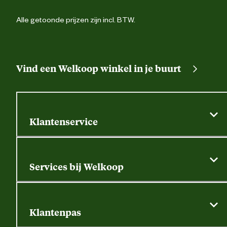
Alle getoonde prijzen zijn incl. BTW.
Vind een Welkoop winkel in je buurt
Klantenservice
Algemene actievoorwaarden
Klantenservice
Services bij Welkoop
Contactformulier
Alle services
Thuisbezorgen
Bewateringsadvies
Retouren, service en garantie
Klantenpas
Dierspecialist