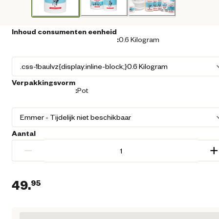
Inhoud consumenten eenheid
:
0.6 Kilogram
Verpakkingsvorm
:
Pot
Aantal
−
+
49.
95
Huidige prijs € 49,95