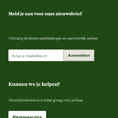
Inhoud
consumenten
6 Stu
eenheid
Meld je aan voor onze nieuwsbrief
Productvorm
Druppe
Ontvang de beste aanbiedingen en persoonlijk advies.
Overige parasiet
Tegen soort
Tek
ongedierte
Aanmelden
Vlooi
Het is belangrijk ervoor te zorgen dat h
product op een plaats wordt toegediend wa
Kunnen we je helpen?
het niet opgelikt kan worden en ervoor te zorg
dat dieren elkaar niet likken na de behandelin
Baden/onderdompelen in water binnen 2 dag
na toediening van het product en meer dan ee
Onze klantenservice staat graag voor je klaar.
per week baden moeten vermeden worden, da
er geen studie werd uitgevoerd om 
onderzoeken hoe dit de werkzaamheid van h
product beïnvloedt. Verzorgende shampo
Klantenservice