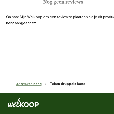
Nog geen reviews
Koop je diergeneesmiddel veilig en vertrouwd bij Welkoop
Algemene informatie
Ga naar Mijn Welkoop om een review te plaatsen als je dit produ
hebt aangeschaft.
Ean
87139423829
ï»¿
Algemene
maat
Artikel breedte
14.8 
Artikel diepte
1.8 
Anti teken hond
Teken druppels hond
Artikel hoogte
11 
Functionele
Preventieve werki
eigenschappen