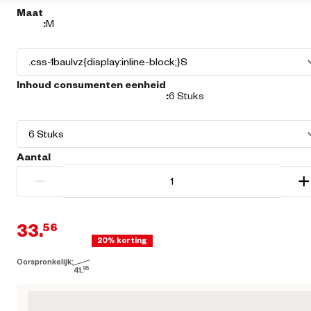
Maat
:
M
Inhoud consumenten eenheid
:
6 Stuks
Aantal
−
+
33.
56
20% korting
Oorspronkelijk:
Huidige prijs € 33,56
41.
95
Oorspronkelijke prijs € 41,95