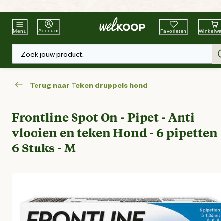
Beste Winkelketen
Tuin & Dier
Account
Favorieten
Winkelw
Menu
Zoek jouw product.
Terug naar Teken druppels hond
Frontline Spot On - Pipet - Anti
vlooien en teken Hond - 6 pipetten 
6 Stuks - M