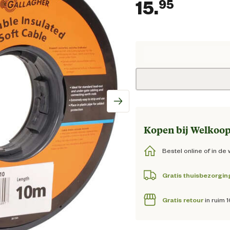
15.
95
Huidig
Kopen bij Welkoop
Bestel online of in de 
Gratis thuisbezorgin
Gratis retour
in ruim 