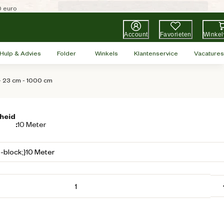
0 euro
Account
Favorieten
Winke
Hulp & Advies
Folder
Winkels
Klantenservice
Vacatures
 - 23 cm - 1000 cm
heid
:
10 Meter