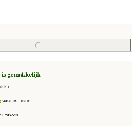
e prijs € 15,95
Loading...
 is gemakkelijk
winkel.
g
vanaf 50,- euro*
160 winkels