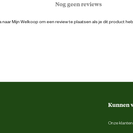
Nog geen reviews
24 cm
 naar Mijn Welkoop om een review te plaatsen als je dit product he
10 Meter
Zwart
1000 cm
Kunnen w
Onze klantens