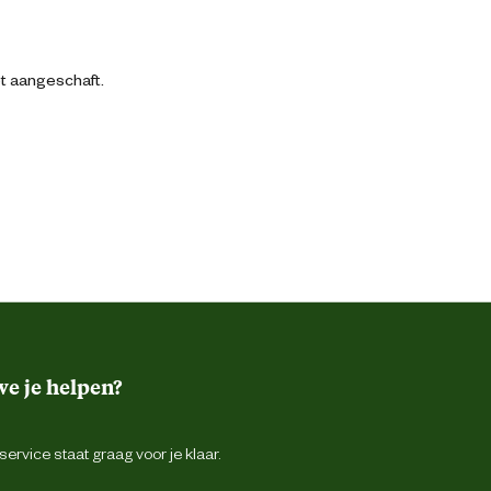
bt aangeschaft.
e je helpen?
ervice staat graag voor je klaar.