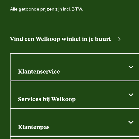
Alle getoonde prijzen zijn incl. BTW.
Vind een Welkoop winkel in je buurt
Klantenservice
Algemene actievoorwaarden
Klantenservice
Services bij Welkoop
Contactformulier
Alle services
Thuisbezorgen
Bewateringsadvies
Retouren, service en garantie
Klantenpas
Dierspecialist