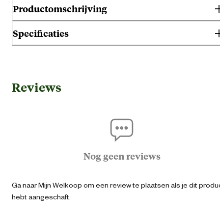
Productomschrijving
Specificaties
Algemene informatie
Reviews
Ean
94147011162
Artikel breedte
26 
Artikel diepte
26 
Nog geen reviews
Artikel hoogte
18 
Ga naar Mijn Welkoop om een review te plaatsen als je dit produ
hebt aangeschaft.
Dikte
2.5 