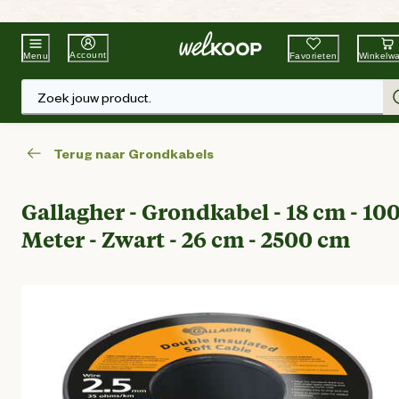
Beste Winkelketen
Tuin & Dier
Account
Favorieten
Winkelw
Menu
Zoek jouw product.
Terug naar Grondkabels
Gallagher - Grondkabel - 18 cm - 10
Meter - Zwart - 26 cm - 2500 cm