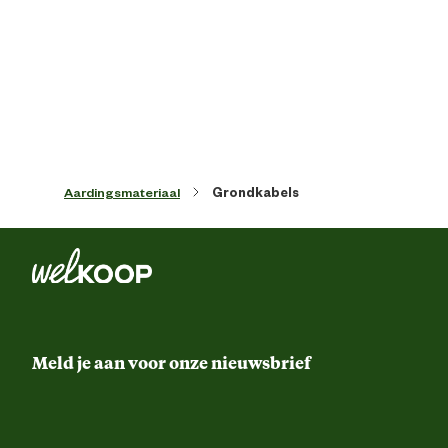
Inhoud consumenten eenheid
100 Met
Kleur detail
Zwa
Lengte
2500 
Aardingsmateriaal
Grondkabels
Advies & Onderhoud
Garantie
2 ja
Meld je aan voor onze nieuwsbrief