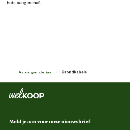
hebt aangeschaft.
Inhoud consumenten eenheid
25 Met
Kleur detail
Zwa
Lengte
2500 
Aardingsmateriaal
Grondkabels
Meld je aan voor onze nieuwsbrief