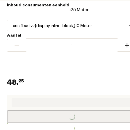
Inhoud consumenten eenheid
:
25 Meter
Aantal
−
+
48.
25
Huidige prijs € 48,25
Loading...