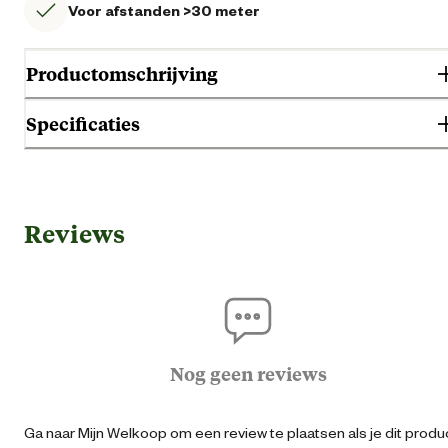
Voor afstanden >30 meter
Productomschrijving
Specificaties
Algemene informatie
Reviews
Ean
87132350650
Artikel breedte
24 
Artikel diepte
7.5 
Nog geen reviews
Artikel hoogte
25 
Ga naar Mijn Welkoop om een review te plaatsen als je dit produ