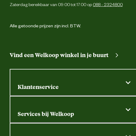
Zaterdag bereikbaar van 09:00 tot 17:00 op
088 - 2324800
Alle getoonde prijzen zijn incl. BTW.
Vind een Welkoop winkel in je buurt
Klantenservice
Algemene actievoorwaarden
Klantenservice
Services bij Welkoop
Contactformulier
Alle services
Thuisbezorgen
Bewateringsadvies