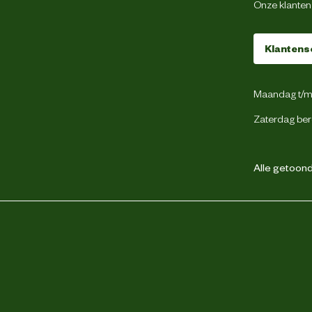
Onze klantens
50 Meter
Klantens
Groen
Maandag t/m 
Zaterdag ber
5000 cm
Alle getoonde
2 jaar