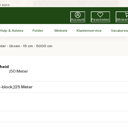
0 euro
Account
Favorieten
Winke
Hulp & Advies
Folder
Winkels
Klantenservice
Vacatures
eter - Groen - 15 cm - 5000 cm
heid
:
50 Meter