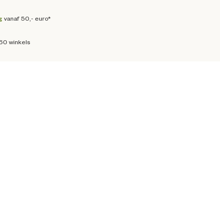
g
vanaf 50,- euro*
160 winkels