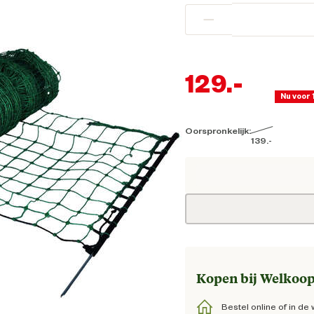
−
129.
-
Nu voor 
Oorspronkelijk:
Hui
139.
-
Oorspronkelijk
Kopen bij Welkoop
Bestel online of in de 