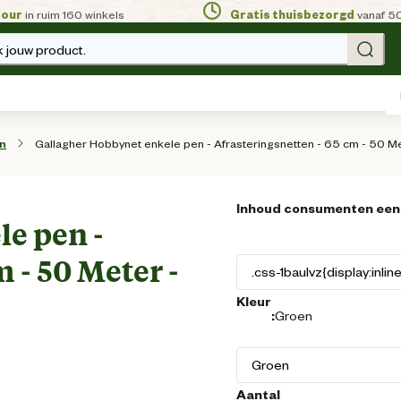
tour
in ruim 160 winkels
Gratis thuisbezorgd
vanaf 5
 jouw product.
Gallagher Hobbynet enkele pen - Afrasteringsnetten - 65 cm - 50 M
en
Inhoud consumenten een
e pen -
 - 50 Meter -
Kleur
:
Groen
Aantal