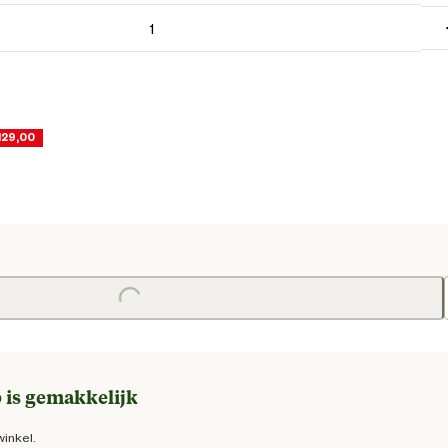
129,00
dige prijs € 129,00
e prijs € 139,00
Loading...
 is gemakkelijk
winkel.