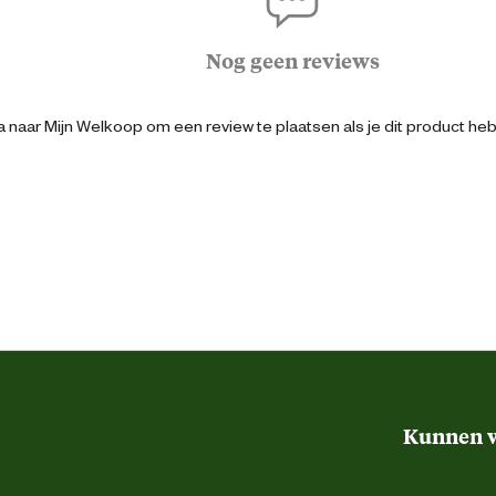
Kat
Konijn
Nog geen reviews
Pluimvee
 naar Mijn Welkoop om een review te plaatsen als je dit product he
8713235087266
15
15 cm
15 cm
Kunnen w
65 cm