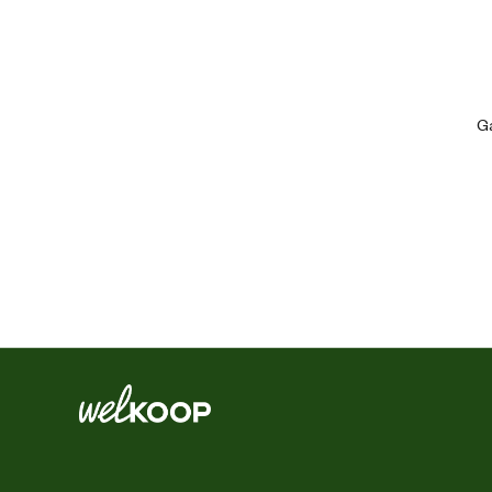
Geschikt voor diersoort
Ga
Algemene informatie
Ean
Aantal palen
Artikel breedte
Artikel diepte
Artikel hoogte