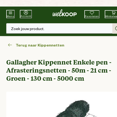
Beste Winkelketen
Tuin & Dier
Account
Favorieten
Winkelw
Menu
Zoek jouw product.
Terug naar Kippennetten
Gallagher Kippennet Enkele pen -
Afrasteringsnetten - 50m - 21 cm -
Groen - 130 cm - 5000 cm