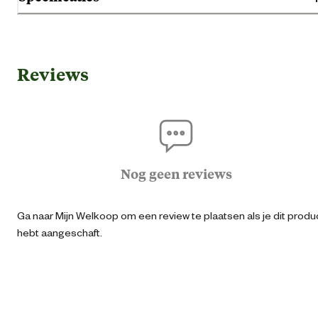
Gebruik & Geschiktheid
Reviews
Pluimv
Geschikt voor diersoort
Vog
Algemene informatie
Nog geen reviews
Ean
87132350758
Ga naar Mijn Welkoop om een review te plaatsen als je dit produ
Artikel breedte
130 
hebt aangeschaft.
Artikel diameter
2500 
Artikel diepte
21 