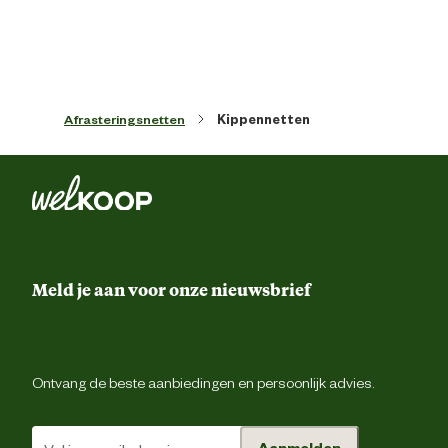
Artikel hoogte
21 
Kleur detail
Gro
Afrasteringsnetten
Kippennetten
Lengte
5000 
Lengte afrastering
50 met
Meld je aan voor onze nieuwsbrief
Advies & Onderhoud
Garantie
2 ja
Ontvang de beste aanbiedingen en persoonlijk advies.
Aanmelden