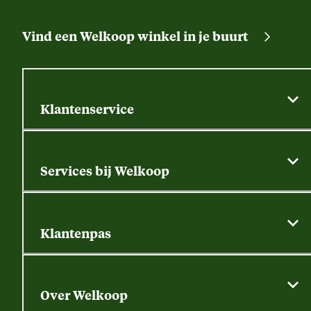
Vind een Welkoop winkel in je buurt
Klantenservice
Algemene actievoorwaarden
Klantenservice
Services bij Welkoop
Contactformulier
Alle services
Thuisbezorgen
Bewateringsadvies
Retouren, service en garantie
Klantenpas
Dierspecialist
Alles over de klantenpas
Gratis huisdier welkomstpakket
Saldo opvragen
Grondtest
Over Welkoop
Gegevens wijzigen