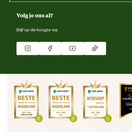
Over ons
Duurzaamheid
Volg je ons al?
Eigen merk
Blijf op de hoogte via:
Franchise
Vacatures
Winkels