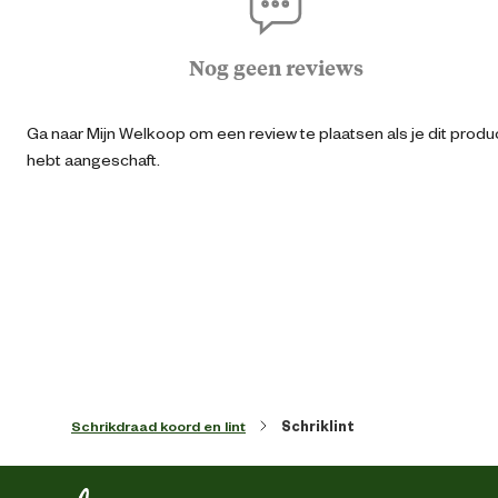
Ru
Nog geen reviews
Type plaatsing
Semi-permane
Ga naar Mijn Welkoop om een review te plaatsen als je dit produ
Algemene informatie
hebt aangeschaft.
Ean
94147011062
Artikel breedte
2 
Artikel diepte
20 
Artikel hoogte
16.2 
Schrikdraad koord en lint
Schriklint
Inhoud consumenten eenheid
200 Met