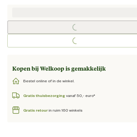
Huidige prijs € 49,75
Loading...
Loading...
Kopen bij Welkoop is gemakkelijk
Bestel online of in de winkel.
Gratis thuisbezorging
vanaf 50,- euro*
Gratis retour
in ruim 160 winkels