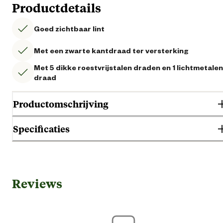
Productdetails
Goed zichtbaar lint
Met een zwarte kantdraad ter versterking
Met 5 dikke roestvrijstalen draden en 1 lichtmetalen
draad
Productomschrijving
Specificaties
Het Gallagher Powerline lint is ter versterking voorzien van een zwarte
kantdraad. Voor afrasteringen korter dan 500 meter. UV-garantie: 5 jaa
Gebruik & Geschiktheid
Reviews
K
Geschikt voor diersoort
Paa