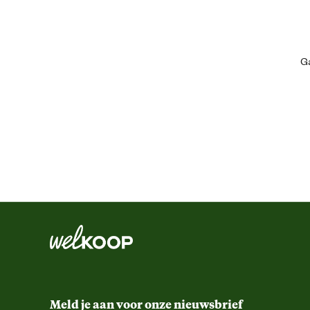
Ga
Geschikt voor paal
Algemene informatie
Ean
Artikel breedte
Artikel diepte
Artikel hoogte
Meld je aan voor onze nieuwsbrief