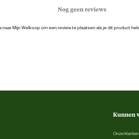
Wild
Nog geen reviews
Kunstof
 naar Mijn Welkoop om een review te plaatsen als je dit product he
Veerstalen
8713235010950
1 cm
4.5 cm
Kunnen w
25.5 cm
Onze klantens