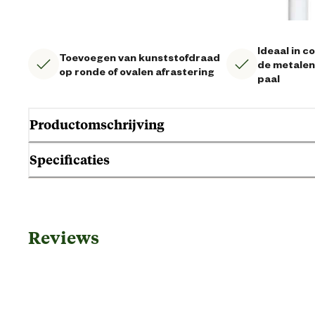
Ideaal in 
Toevoegen van kunststofdraad
de metalen
op ronde of ovalen afrastering
paal
Productomschrijving
Specificaties
Geschikt voor palen met een diameter tussen de 4 en 10mm. Ideaal 
paal. De schroefisolator is geschikt voor kunststofdraad. De productga
Gebruik & Geschiktheid
Reviews
Geschikt voor diersoort