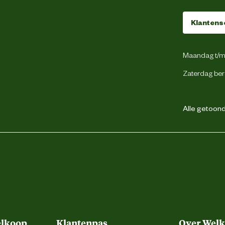
20 Stuks
Klantens
Zwart
Maandag t/m 
Zaterdag ber
Tussen isolator
Alle getoonde
2 jaar
elkoop
Klantenpas
Over Wel