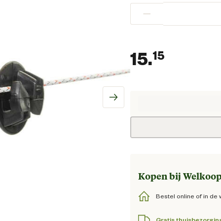
−
15.
15
Huidige
Kopen bij Welkoop
Bestel online of in de 
Gratis thuisbezorgin