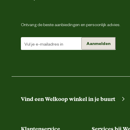
Inhoud consumenten eenheid
Ontvang de beste aanbiedingen en persoonlijk advies.
Kleur detail
Aanmelden
Ontwerp eigenschappen
Advies & Onderhoud
Garantie
Vind een Welkoop winkel in je buurt
Klantenservice
Services bij W