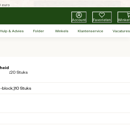
0 euro
Account
Favorieten
Winke
Hulp & Advies
Folder
Winkels
Klantenservice
Vacatures
heid
:
20 Stuks