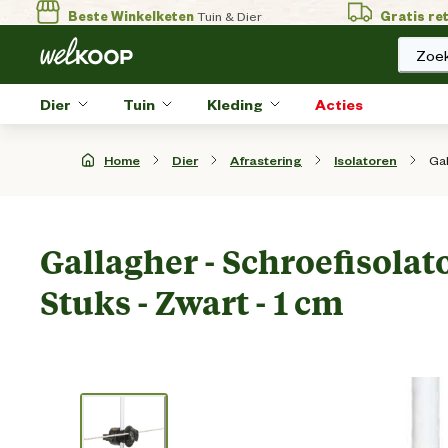
Beste Winkelketen
Tuin & Dier
Gratis re
Zoek
Dier
Tuin
Kleding
Acties
Gal
Home
Dier
Afrastering
Isolatoren
Gallagher - Schroefisolato
Stuks - Zwart - 1 cm