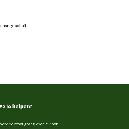
bt aangeschaft.
e je helpen?
ervice staat graag voor je klaar.