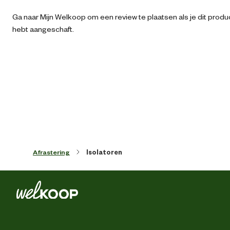
Paa
Ga naar Mijn Welkoop om een review te plaatsen als je dit produ
Ru
hebt aangeschaft.
Scha
Wi
Algemene informatie
Ean
87132350112
Afrastering
Isolatoren
Artikel breedte
1.3 
Artikel diepte
23.5 
Artikel hoogte
27 