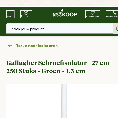
Beste Winkelketen
Tuin & Dier
Account
Favorieten
Winkelw
Menu
Zoek jouw product.
Terug naar Isolatoren
Gallagher Schroefisolator - 27 cm -
250 Stuks - Groen - 1.3 cm