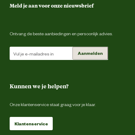
Meld je aan voor onze nieuwsbrief
Inhoud consumenten eenheid
250 Stu
Ontvang de beste aanbiedingen en persoonlijk advies.
Kleur detail
Gro
Ontwerp eigenschappen
Tussen isolat
Aanmelden
Advies & Onderhoud
Kunnen we je helpen?
Garantie
2 ja
Onze klantenservice staat graag voor je klaar.
Klantenservice