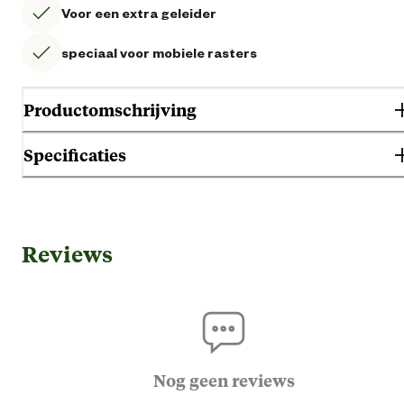
Voor een extra geleider
speciaal voor mobiele rasters
Productomschrijving
Specificaties
Gebruik & Geschiktheid
Reviews
Vark
Ge
Huisdi
K
Nog geen reviews
Geschikt voor diersoort