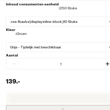
Inhoud consumenten eenheid
:
250 Stuks
Kleur
:
Groen
Aantal
−
+
139.
-
Huidige prijs € 139,00
Loading...