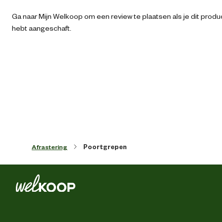
Wi
Ga naar Mijn Welkoop om een review te plaatsen als je dit produ
hebt aangeschaft.
Dra
Geschikt voor geleider
Kunstof schrikdra
Koo
Algemene informatie
Ean
87132350557
Afrastering
Poortgrepen
Artikel breedte
33 
Artikel diepte
26 