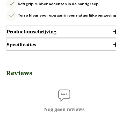
Softgrip rubber accenten in de handgreep
Terra kleur voor opgaan in een natuurlijke omgevin
Productomschrijving
Specificaties
Gebruik & Geschiktheid
Reviews
K
Paa
Geschikt voor diersoort
Ru
Scha
Nog geen reviews