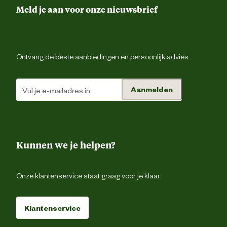
Artikel hoogte
6 
Meld je aan voor onze nieuwsbrief
Inhoud consumenten eenheid
4 Stu
Ontvang de beste aanbiedingen en persoonlijk advies.
Kleur detail
Oran
Aanmelden
Advies & Onderhoud
Garantie
2 ja
Kunnen we je helpen?
Onze klantenservice staat graag voor je klaar.
Klantenservice