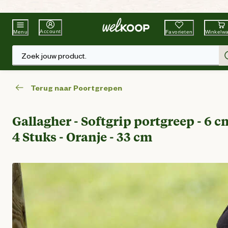
Beste Winkelketen
Tuin & Dier
Account
Favorieten
Winkelw
Menu
Zoek jouw product.
Terug naar Poortgrepen
Gallagher - Softgrip portgreep - 6 c
4 Stuks - Oranje - 33 cm