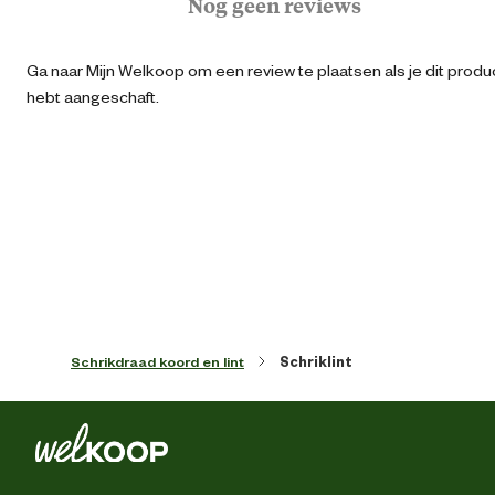
Nog geen reviews
Ru
Ga naar Mijn Welkoop om een review te plaatsen als je dit produ
Scha
hebt aangeschaft.
Wi
Type plaatsing
Mobi
Algemene informatie
Ean
94147010862
Schrikdraad koord en lint
Schriklint
Artikel breedte
1.25 
Artikel diepte
20 