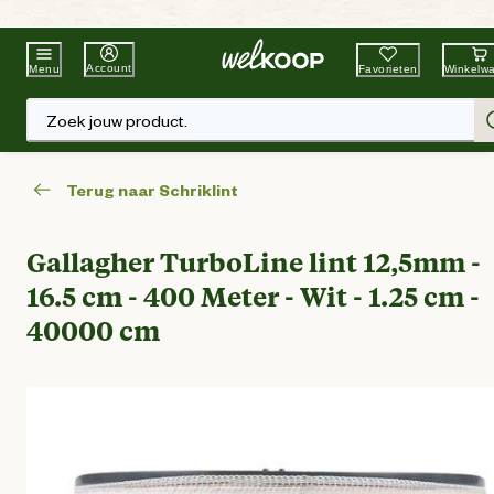
Beste Winkelketen
Tuin & Dier
Account
Favorieten
Winkelw
Menu
Zoek jouw product.
Terug naar Schriklint
Gallagher TurboLine lint 12,5mm -
16.5 cm - 400 Meter - Wit - 1.25 cm -
40000 cm