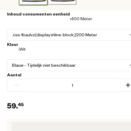
Inhoud consumenten eenheid
:
400 Meter
Kleur
:
Wit
Aantal
−
+
59.
45
Huidige prijs € 59,45