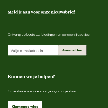
Artikel hoogte
16.5 
Meld je aan voor onze nieuwsbrief
Inhoud consumenten eenheid
400 Met
Ontvang de beste aanbiedingen en persoonlijk advies.
Kleur detail
W
Aanmelden
Lengte
40000 
Lengte afrastering
500 met
Kunnen we je helpen?
Type geleider
Ta
Onze klantenservice staat graag voor je klaar.
Advies & Onderhoud
Klantenservice