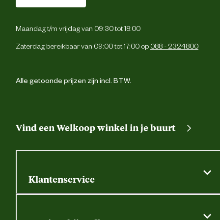
Garantie
2 ja
Maandag t/m vrijdag van 09:30 tot 18:00
Zaterdag bereikbaar van 09:00 tot 17:00 op
088 - 2324800
Alle getoonde prijzen zijn incl. BTW.
Vind een Welkoop winkel in je buurt
Klantenservice
Algemene actievoorwaarden
Klantenservice