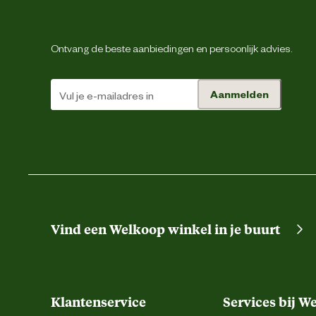
Inhoud consumenten eenheid
Ontvang de beste aanbiedingen en persoonlijk advies.
Kleur detail
Aanmelden
Ontwerp eigenschappen
Vind een Welkoop winkel in je buurt
Klantenservice
Services bij W