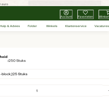
0 euro
Account
Favorieten
Winke
Hulp & Advies
Folder
Winkels
Klantenservice
Vacatures
heid
:
250 Stuks