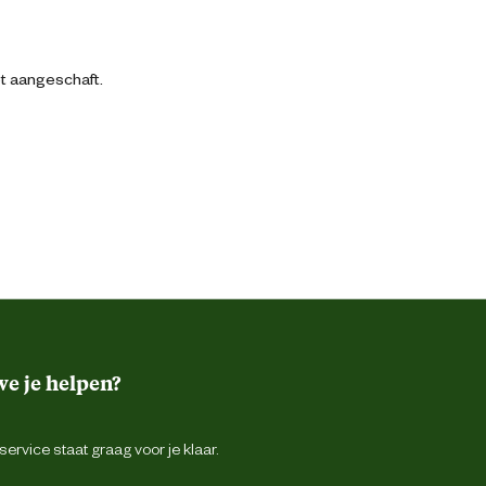
bt aangeschaft.
e je helpen?
ervice staat graag voor je klaar.