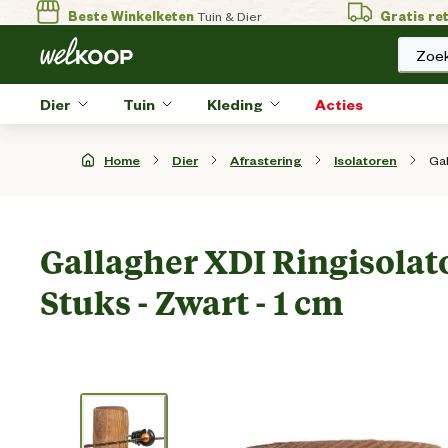
Beste Winkelketen
Tuin & Dier
Gratis re
Zoek
Dier
Tuin
Kleding
Acties
Gal
Home
Dier
Afrastering
Isolatoren
Gallagher XDI Ringisolator
Stuks - Zwart - 1 cm