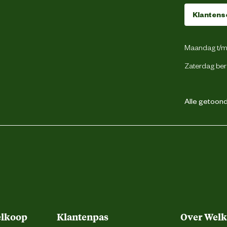
Klantens
250 Stuks
Maandag t/m 
Zwart
Zaterdag ber
Tussen isolator
Alle getoonde
elkoop
Klantenpas
Over Wel