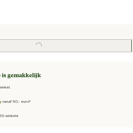
ge prijs € 94,95
Loading...
Loading
 is gemakkelijk
winkel.
g
vanaf 50,- euro*
160 winkels