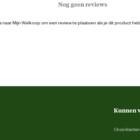
Schaap
Nog geen reviews
Koord
 naar Mijn Welkoop om een review te plaatsen als je dit product he
Hout
8713235060788
1 cm
Kunnen w
1 cm
Onze klantens
1 cm