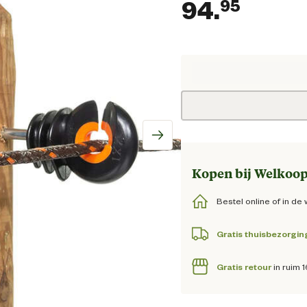
94.
95
Huidi
Kopen bij Welkoop
Bestel online of in de 
Gratis thuisbezorgin
Gratis retour
in ruim 