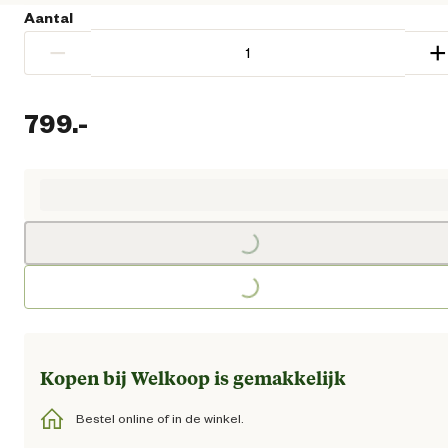
Aantal
−
+
799.
-
Huidige prijs € 799,00
Loading...
Loading...
Kopen bij Welkoop is gemakkelijk
Bestel online of in de winkel.