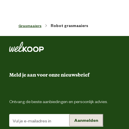
Inclusief ac
Inbegrepen
Grasmaaiers
Robot grasmaaiers
Inclusief lad
Kleur detail
Grijs, Bla
Maaibreedte
22 
Meld je aan voor onze nieuwsbrief
Maaihoogte
4.5 
Maaitechniek
Maaien en mulch
Ontvang de beste aanbiedingen en persoonlijk advies.
Oppervlakte gazon
800 
Aanmelden