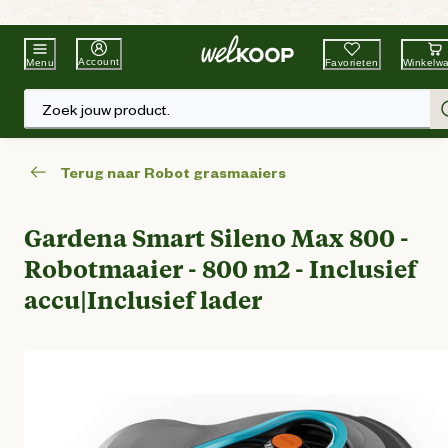
Beste Winkelketen
Tuin & Dier
Account
Favorieten
Winkelw
Menu
Zoek jouw product.
Terug naar Robot grasmaaiers
Gardena Smart Sileno Max 800 -
Robotmaaier - 800 m2 - Inclusief
accu|Inclusief lader