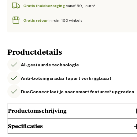
Gratis thuisbezorging
vanaf 50,- euro*
Gratis retour
in ruim 160 winkels
Productdetails
AI-gestuurde technologie
Anti-botsingsradar (apart verkrijgbaar)
DuoConnect laat je naar smart features* upgraden
Productomschrijving
Specificaties
Wil je altijd een strak gemaaid gazon zonder er zelf naar om te kijken?
Ontdek dan de
GARDENA Smart Sileno Max 800
– de slimme