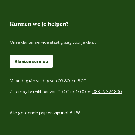
Type aandrijving
Ac
Type batterij
Lithium-i
Kunnen we je helpen?
Techniek & Eigenschappen
Onze klantenservice staat graag voor je klaar.
Capaciteit accu
2.1 
Klantenservice
Maandag t/m vrijdag van 09:30 tot 18:00
Zaterdag bereikbaar van 09:00 tot 17:00 op
088 - 2324800
Alle getoonde prijzen zijn incl. BTW.