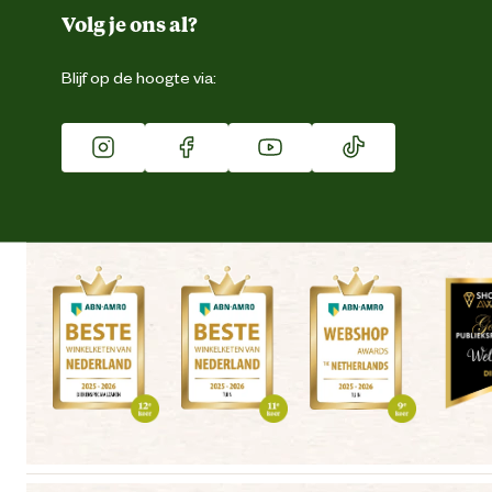
Duurzaamheid
Volg je ons al?
Eigen merk
Blijf op de hoogte via:
Franchise
Vacatures
Winkels