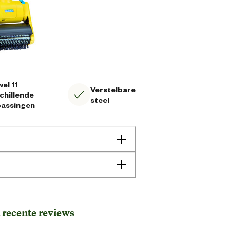
wel 11
Verstelbare
chillende
steel
passingen
lakken, reinigt voegen, maait randen en
 recente reviews
Bestrating