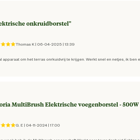
Gazon
ektrische onkruidborstel
"
dcontrol PLUS op een rijtje:
Thomas K
|
06-04-2025
|
13:39
an licht vuil tot hardnekkige schimmels
4046436048984
l apparaat om het terras onrkuidvrij te krijgen. Werkt snel en netjes, ik be
25.5 cm
 uit kieren van terrassen en looppaden komt.
e stenen oppervlakken.
13 cm
oria MultiBrush Elektrische voegenborstel - 500W
 en onderhouden van houten terrassen.
121.5 cm
eerd borstelprofiel.
G. E
|
04-11-2024
|
17:00
Ergonomisch gevormd
en van opkomend gras. De roestvrijstalen