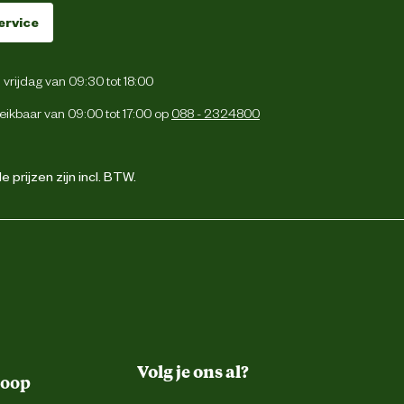
ervice
vrijdag van 09:30 tot 18:00
e €200 uitgegeven. Na 2 x gebruiken al kapot! Wordt nu opgestuurd. Zeer
eikbaar van 09:00 tot 17:00 op
088 - 2324800
 prijzen zijn incl. BTW.
Volg je ons al?
koop