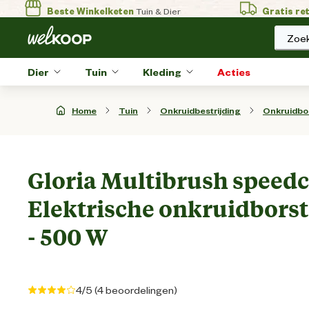
Beste Winkelketen
Tuin & Dier
Gratis re
Zoek
Dier
Tuin
Kleding
Acties
Home
Tuin
Onkruidbestrijding
Onkruidbo
Gloria Multibrush speedc
Elektrische onkruidborste
- 500 W
4/5 (4 beoordelingen)