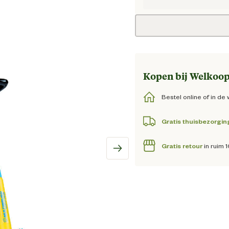
Huidig
Kopen bij Welkoop
Bestel online of in de 
Gratis thuisbezorgin
Gratis retour
in ruim 