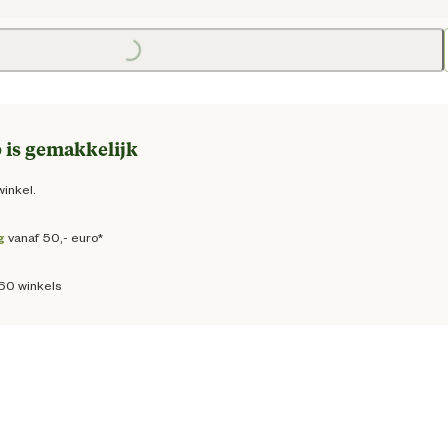
Loading...
Loa
e prijs € 159,00
 is gemakkelijk
winkel.
g
vanaf 50,- euro*
160 winkels