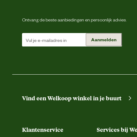
Geschikt voor materiaal
Ontvang de beste aanbiedingen en persoonlijk advies.
Deze
Aanmelden
slech
Vind een Welkoop winkel in je buurt
Klantenservice
Services bij W