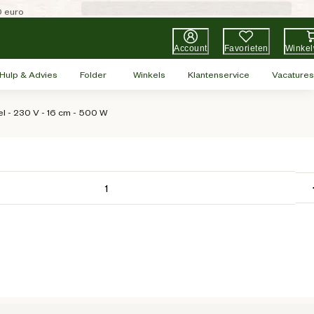
0 euro
Account
Favorieten
Winke
Hulp & Advies
Folder
Winkels
Klantenservice
Vacatures
el - 230 V - 16 cm - 500 W