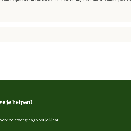
ele dagen later horen we via mail over korting over alle artikelen bij Welk
nt. Doet wat het moet doen. Hierdoor niet meer bukken en op de knieën om 
e je helpen?
ervice staat graag voor je klaar.