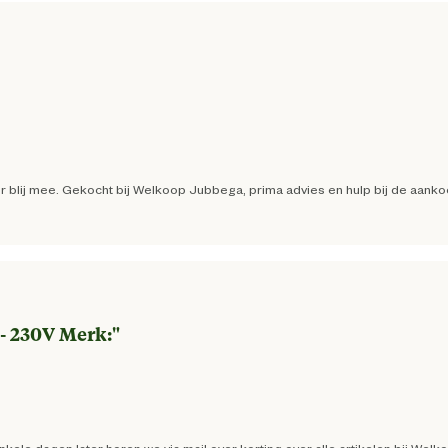
n er blij mee. Gekocht bij Welkoop Jubbega, prima advies en hulp bij de aank
 - 230V Merk:
"