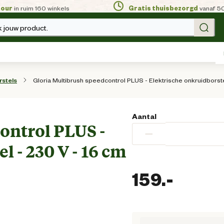
tour
in ruim 160 winkels
Gratis thuisbezorgd
vanaf 5
 jouw product.
Gloria Multibrush speedcontrol PLUS - Elektrische onkruidborst
rstels
Aantal
ontrol PLUS -
−
l - 230 V - 16 cm
159.
-