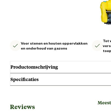
Tot 
Voor stenen en houten oppervlakken
vers
en onderhoud van gazons
toe
Productomschrijving
Specificaties
De MultiBrush speedcontrol PLUS behandelt stenen en houten opperv
onderhoudt gazons.
Gebruik & Geschiktheid
Kenmerken
Meest
Motor 230V, vermogen 500 W
Reviews
Geschikt voor activiteit
Tot wel 11 verschillende toepassingen