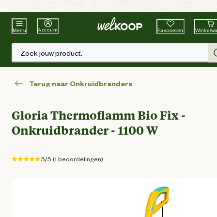
Beste Winkelketen
Tuin & Dier
Account
Favorieten
Winkelw
Menu
Zoek jouw product.
Terug naar Onkruidbranders
Gloria Thermoflamm Bio Fix -
Onkruidbrander - 1100 W
5/5 (1 beoordelingen)