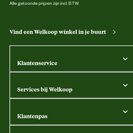
Alle getoonde prijzen zijn incl. BTW.
Vind een Welkoop winkel in je buurt
Klantenservice
Algemene actievoorwaarden
Klantenservice
Services bij Welkoop
Contactformulier
Alle services
Thuisbezorgen
Bewateringsadvies
Retouren, service en garantie
Klantenpas
Dierspecialist
Alles over de klantenpas
Gratis huisdier welkomstpakket