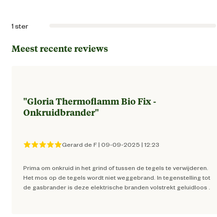
Comfort en ergonomische
Ergonomis
eigenschappen
gevor
1 ster
Meest recente reviews
Plantspecifieke eigenschappen
Anti-m
Techniek & Eigenschappen
"
Gloria Thermoflamm Bio Fix -
Vermogen
1100 wa
Onkruidbrander
"
Gerard de F
|
09-09-2025
|
12:23
Prima om onkruid in het grind of tussen de tegels te verwijderen.
Het mos op de tegels wordt niet weggebrand. In tegenstelling tot
de gasbrander is deze elektrische branden volstrekt geluidloos .