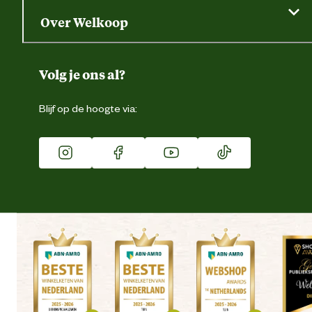
Saldo opvragen
Grondtest
Over Welkoop
Gegevens wijzigen
Over ons
Duurzaamheid
Volg je ons al?
Eigen merk
Blijf op de hoogte via:
Franchise
Vacatures
Winkels