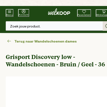
Beste Winkelketen
Tuin & Dier
Account
Favorieten
Winkelw
Menu
Zoek jouw product.
Terug naar Wandelschoenen dames
Grisport Discovery low -
Wandelschoenen - Bruin / Geel - 36