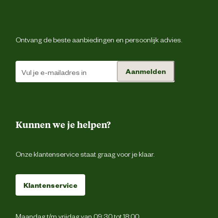
Materiaal & Samenstelling
Duurzaamheids eigenschappen
Waterbestend
Ontvang de beste aanbiedingen en persoonlijk advies.
Materiaal bovenkant schoen
Sue
Aanmelden
Ademe
Materiaal eigenschappen
Waterbestend
Kunnen we je helpen?
Materiaal zool
Vibr
Onze klantenservice staat graag voor je klaar.
Verantwoordelijke marktdeelnemer (EU)
Klantenservice
Verantwoordelijke marktdeelnemer
Antar Sh
naam
Maandag t/m vrijdag van 09:30 tot 18:00