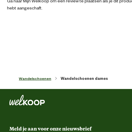
Ga naar Mijn Welkoop om een review te plaatsen als je dit produ
hebt aangeschaft.
Kleur detail
Bruin / Ge
Schoenmaat
Sluiting
Vet
Techniek & Eigenschappen
Wandelschoenen
Wandelschoenen dames
Fysieke eigenschappen
Lichtgewic
Hoogte schacht
La
Hoogte schoen
La
Meld je aan voor onze nieuwsbrief