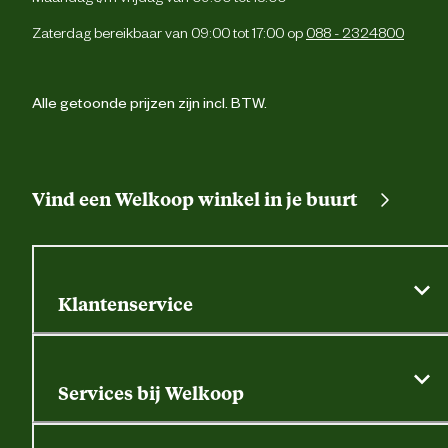
Verantwoordelijke marktdeelnemer
Rietkraag 17 8082 
Zaterdag bereikbaar van 09:00 tot 17:00 op
088 - 2324800
postadres
Elbu
Verantwoordelijke marktdeelnemer
info@antarshoe.
mailadres
Alle getoonde prijzen zijn incl. BTW.
Vind een Welkoop winkel in je buurt
Klantenservice
Algemene actievoorwaarden
Klantenservice
Services bij Welkoop
Contactformulier
Alle services
Thuisbezorgen