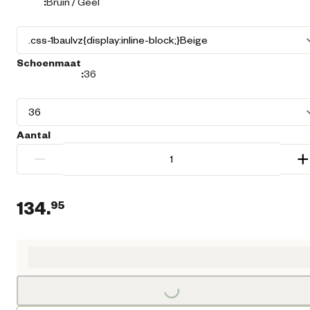
:
Bruin / Geel
Schoenmaat
:
36
Aantal
−
+
134.
95
Huidige prijs € 134,95
Loading...