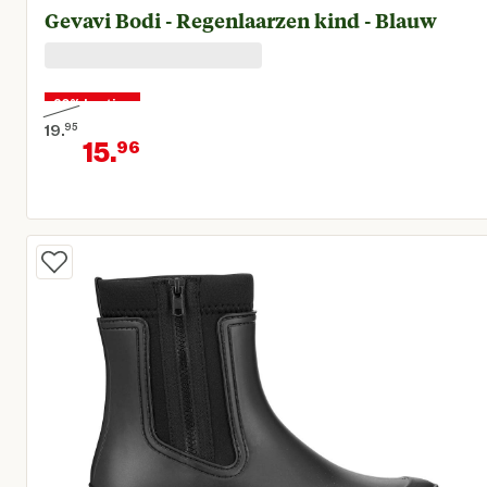
Gevavi Bodi - Regenlaarzen kind - Blauw
20% korting
19.
95
15.
96
Oorspronkelijke prijs € 19,95
Huidige prijs € 15,96