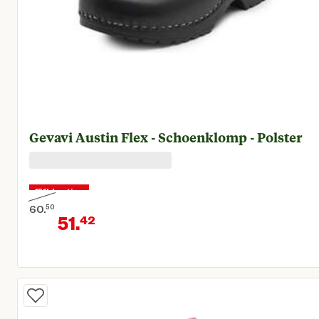
Gevavi Austin Flex - Schoenklomp - Polster
15% korting
60.
50
51.
42
Oorspronkelijke prijs € 60,50
Huidige prijs € 51,42