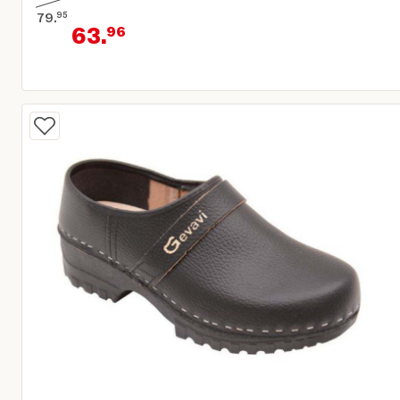
79.
95
63.
96
Oorspronkelijke prijs € 79,95
Huidige prijs € 63,96