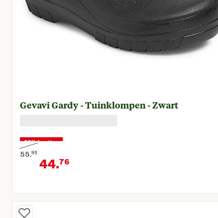
Gevavi Gardy - Tuinklompen - Zwart
20% korting
55.
95
44.
76
Oorspronkelijke prijs € 55,95
Huidige prijs € 44,76