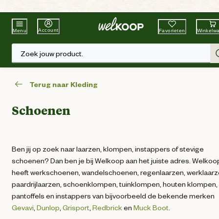
Beste Winkelketen
Tuin & Dier
Account
Favorieten
Winkelw
Menu
Zoek jouw product.
Terug naar Kleding
Schoenen
Ben jij op zoek naar laarzen, klompen, instappers of stevige
schoenen? Dan ben je bij Welkoop aan het juiste adres. Welkoo
heeft werkschoenen, wandelschoenen, regenlaarzen, werklaarz
paardrijlaarzen, schoenklompen, tuinklompen, houten klompen,
pantoffels en instappers van bijvoorbeeld de bekende merken
Gevavi
,
Dunlop
,
Grisport
,
Redbrick
en
Muck Boot
.