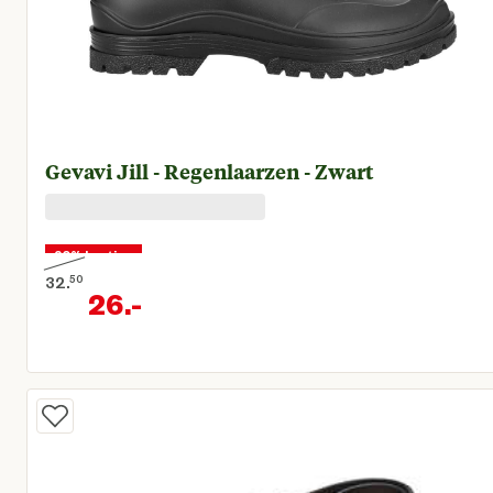
Gevavi Jill - Regenlaarzen - Zwart
20% korting
32.
50
26.
-
Oorspronkelijke prijs € 32,50
Huidige prijs € 26,00