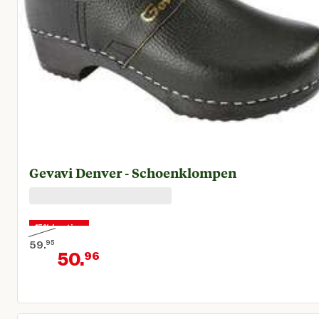
Gevavi Denver - Schoenklompen
15% korting
59.
95
50.
96
Oorspronkelijke prijs € 59,95
Huidige prijs € 50,96