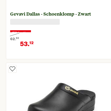
Gevavi Dallas - Schoenklomp - Zwart
15% korting
62.
50
53.
12
Oorspronkelijke prijs € 62,50
Huidige prijs € 53,12