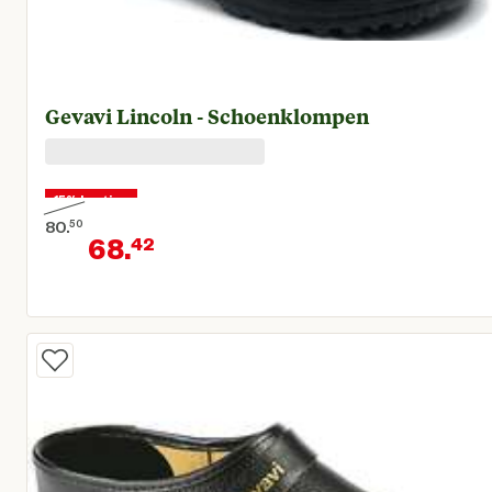
Gevavi Lincoln - Schoenklompen
15% korting
80.
50
68.
42
Oorspronkelijke prijs € 80,50
Huidige prijs € 68,42