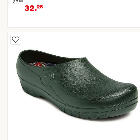
37.
95
32.
26
Oorspronkelijke prijs € 37,95
Huidige prijs € 32,26