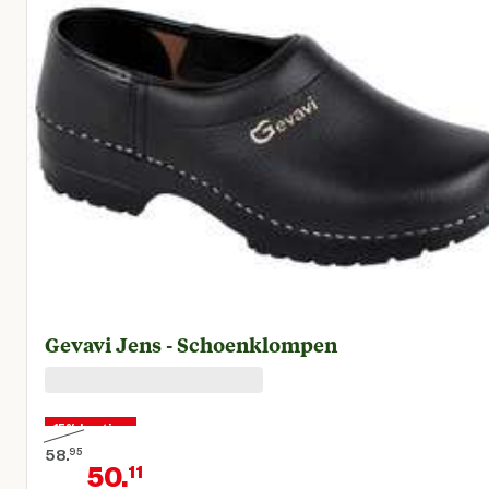
Gevavi Jens - Schoenklompen
15% korting
58.
95
50.
11