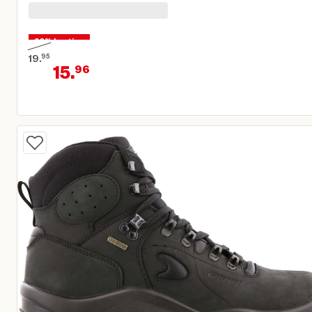
20% korting
19.
95
15.
96
Oorspronkelijke prijs € 19,95
Huidige prijs € 15,96