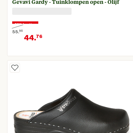
Gevavi Gardy - Tuinklompen open - Olijf
20% korting
55.
95
44.
76
Oorspronkelijke prijs € 55,95
Huidige prijs € 44,76