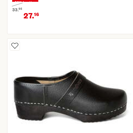
20% korting
33.
95
27.
16
Oorspronkelijke prijs € 33,95
Huidige prijs € 27,16