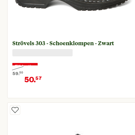
Strövels 303 - Schoenklompen - Zwart
15% korting
59.
50
50.
57
Oorspronkelijke prijs € 59,50
Huidige prijs € 50,57