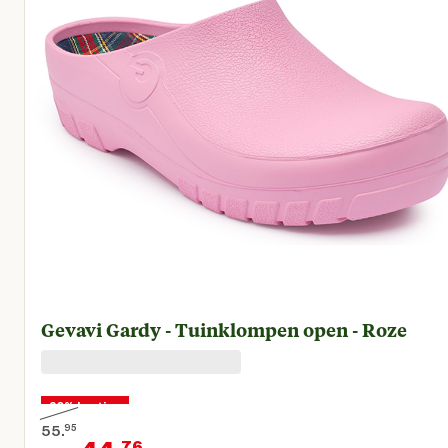
Gevavi Gardy - Tuinklompen open - Roze
20% korting
55.
95
76