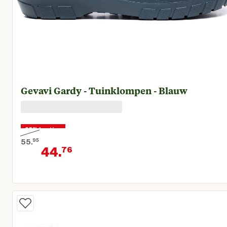
Gevavi Gardy - Tuinklompen - Blauw
20% korting
55.
95
44.
76
Oorspronkelijke prijs € 55,95
Huidige prijs € 44,76