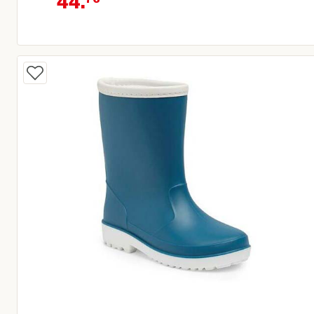
44.
Oorspronkelijke prijs € 55,95
Huidige prijs € 44,76