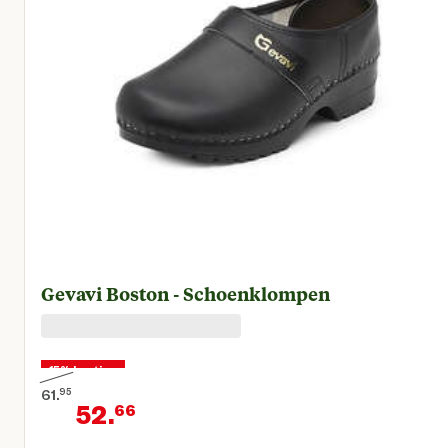
Gevavi Boston - Schoenklompen
15% korting
61.
95
52.
66
Oorspronkelijke prijs € 61,95