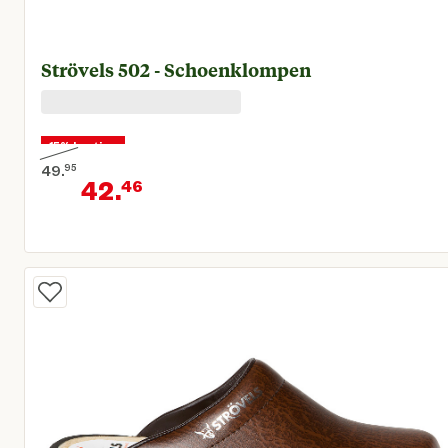
Strövels 502 - Schoenklompen
15% korting
49.
95
42.
46
Oorspronkelijke prijs € 49,95
Huidige prijs € 42,46