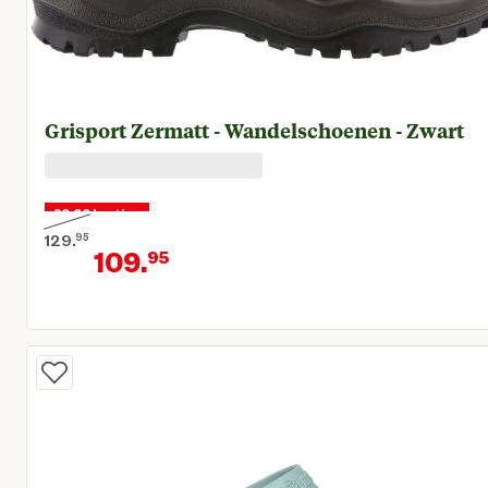
Grisport Zermatt - Wandelschoenen - Zwart
20,00 korting
129.
95
109.
95
Oorspronkelijke prijs € 129,95
Huidige prijs € 109,95