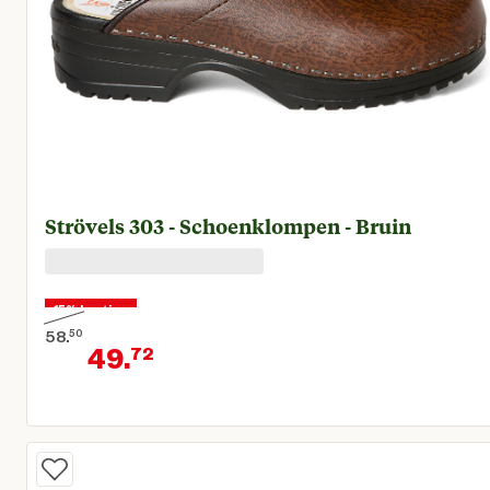
Strövels 303 - Schoenklompen - Bruin
15% korting
58.
50
49.
72
Oorspronkelijke prijs € 58,50
Huidige prijs € 49,72