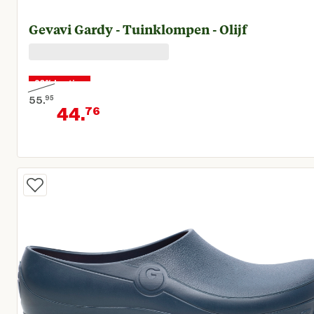
Gevavi Gardy - Tuinklompen - Olijf
20% korting
55.
95
44.
76
Oorspronkelijke prijs € 55,95
Huidige prijs € 44,76