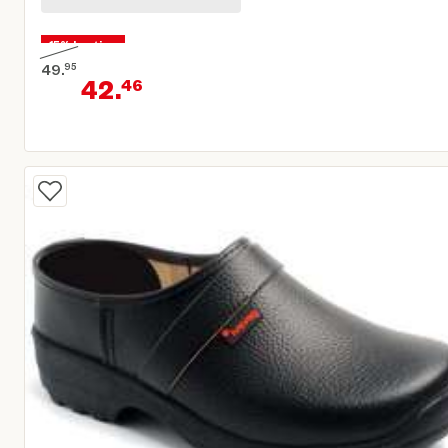
15% korting
49.
95
42.
46
Oorspronkelijke prijs € 49,95
Huidige prijs € 42,46