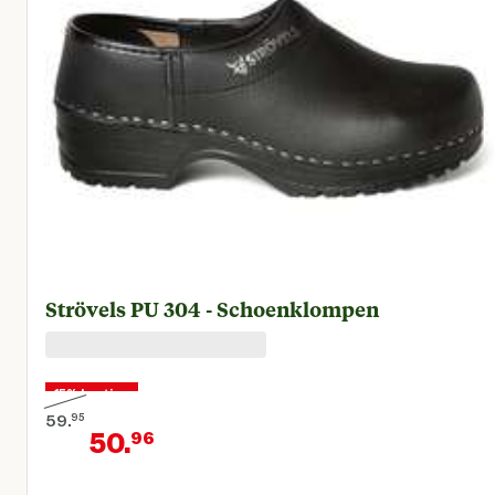
Strövels PU 304 - Schoenklompen
15% korting
59.
95
50.
96
Oorspronkelijke prijs € 59,95