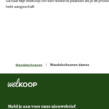
Ga naar Mijn Welkoop om een review te plaatsen als je dit produ
hebt aangeschaft.
Kleur detail
Zwa
Schoenmaat
Sluiting
Vet
Techniek & Eigenschappen
Wandelschoenen
Wandelschoenen dames
Fysieke eigenschappen
Lichtgewic
Hoogte schoen
Ho
Veiligheids eigenschappen
Anti-slipzo
Meld je aan voor onze nieuwsbrief