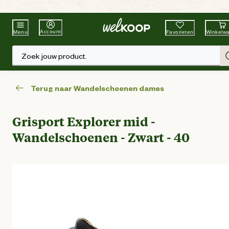
Beste Winkelketen
Tuin & Dier
Account
Favorieten
Winkelw
Menu
Zoek jouw product.
Terug naar Wandelschoenen dames
Grisport Explorer mid -
Wandelschoenen - Zwart - 40