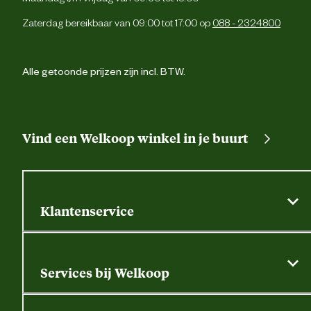
Zaterdag bereikbaar van 09:00 tot 17:00 op
088 - 2324800
Alle getoonde prijzen zijn incl. BTW.
Vind een Welkoop winkel in je buurt
Klantenservice
Algemene actievoorwaarden
Klantenservice
Services bij Welkoop
Contactformulier
Alle services
Thuisbezorgen