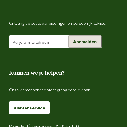
Materiaal & Samenstelling
Duurzaamheids eigenschappen
Waterbestend
Ontvang de beste aanbiedingen en persoonlijk advies.
Materiaal bovenkant schoen
Sue
Aanmelden
Ademe
Materiaal eigenschappen
Waterbestend
Kunnen we je helpen?
Materiaal zool
Vibr
Onze klantenservice staat graag voor je klaar.
Klantenservice
Maandag t/m vrijdag van 09:30 tot 18:00