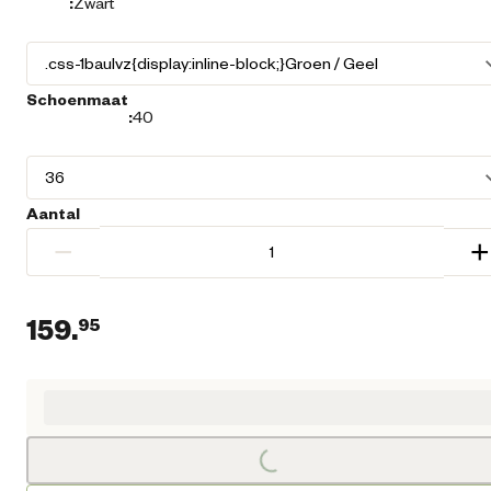
:
Zwart
Schoenmaat
:
40
Aantal
−
+
159.
95
Huidige prijs € 159,95