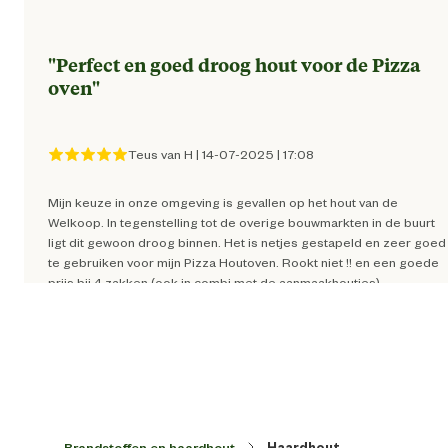
"
Perfect en goed droog hout voor de Pizza
oven
"
Teus van H
|
14-07-2025
|
17:08
Mijn keuze in onze omgeving is gevallen op het hout van de
Welkoop. In tegenstelling tot de overige bouwmarkten in de buurt
ligt dit gewoon droog binnen. Het is netjes gestapeld en zeer goed
te gebruiken voor mijn Pizza Houtoven. Rookt niet !! en een goede
prijs bij 4 zakken (ook in combi met de aanmaakhoutjes)
"
usually really good - last time really bad
"
Brandstoffen en haardhout
Haardhout