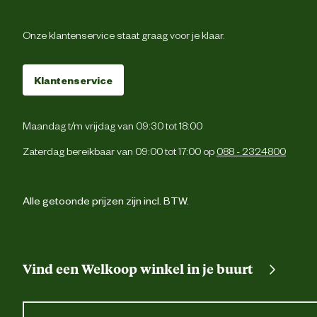
Onze klantenservice staat graag voor je klaar.
"
Prima service
"
Klantenservice
marga h
|
17-12-2024
|
09:24
Maandag t/m vrijdag van 09:30 tot 18:00
Altijd prima service in Eemnes. Keurig thuisbezorgd in de garage !
Zaterdag bereikbaar van 09:00 tot 17:00 op
088 - 2324800
Alle getoonde prijzen zijn incl. BTW.
"
Super
"
Vind een Welkoop winkel in je buurt
Jos H
|
10-12-2024
|
07:20
Goed droog hout voor een nette prijs..