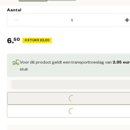
Aantal
−
+
6.
50
4 STUKS 23,00
Huidige prijs € 6,50
Voor dit product geldt een transporttoeslag van
2.95
eu
stuk
Loading...
Loading...