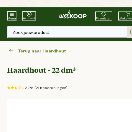
Beste Winkelketen
Tuin & Dier
Account
Favorieten
Winkelw
Menu
Zoek jouw product.
Terug naar Haardhout
Haardhout - 22 dm³
2.7/5 (21 beoordelingen)