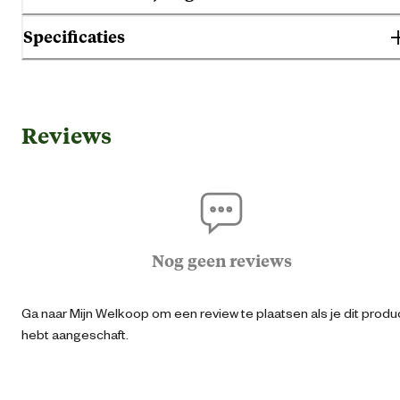
Specificaties
Gebruik & Geschiktheid
Reviews
Geschikt voor leeftijdsfase
Seni
Geschikt voor ras
Niet rasspecifi
Algemene informatie
Nog geen reviews
Ean
00527422120
Ga naar Mijn Welkoop om een review te plaatsen als je dit produ
hebt aangeschaft.
Artikel breedte
19.5 
Artikel diepte
9.8 