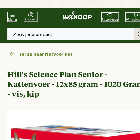
Beste Winkelketen
Tuin & Dier
Account
Favorieten
Winkelw
Menu
Zoek jouw product.
Terug naar Natvoer kat
Hill's Science Plan Senior -
Kattenvoer - 12x85 gram - 1020 Gr
- vis, kip