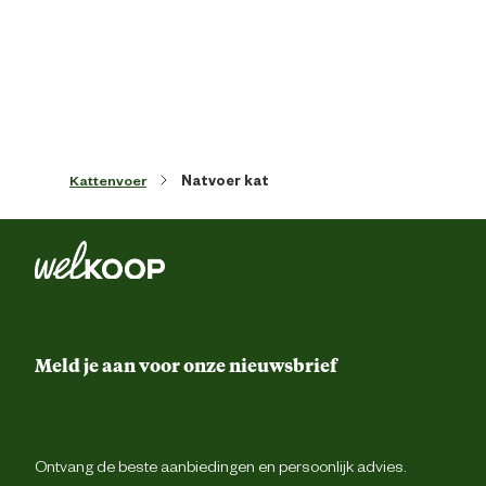
Artikel hoogte
14 
Inhoud consumenten eenheid
1020 Gr
Kattenvoer
Natvoer kat
Leefomgeving
Binnen en buit
Smaak aroma detail
vis, k
Materiaal & Samenstelling
Meld je aan voor onze nieuwsbrief
Natvo
Type voer
Sa
Ontvang de beste aanbiedingen en persoonlijk advies.