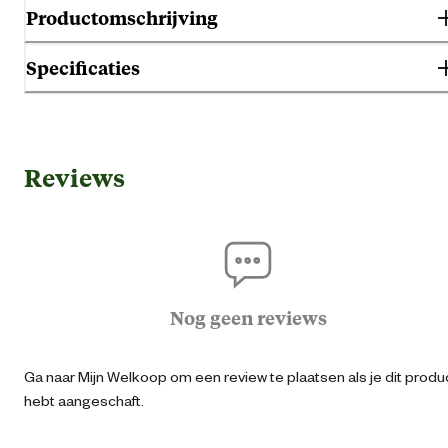
Productomschrijving
Specificaties
Gebruik & Geschiktheid
Reviews
Begin zaaitijd
Ju
Eind zaaitijd
Apr
Standplaats
Volle z
Nog geen reviews
Algemene informatie
Ga naar Mijn Welkoop om een review te plaatsen als je dit produ
hebt aangeschaft.
Ean
87111174910