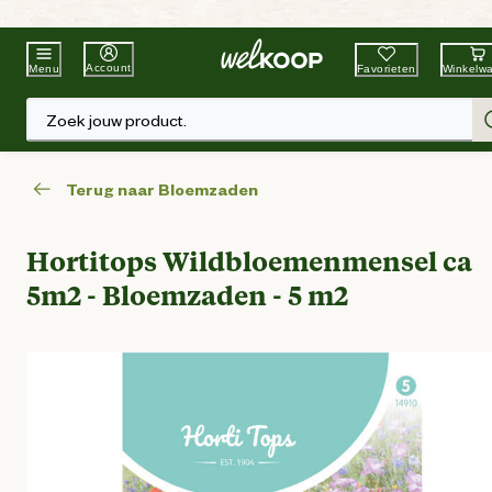
Beste Winkelketen
Tuin & Dier
Account
Favorieten
Winkelw
Menu
Zoek jouw product.
Terug naar Bloemzaden
Hortitops Wildbloemenmensel ca
5m2 - Bloemzaden - 5 m2