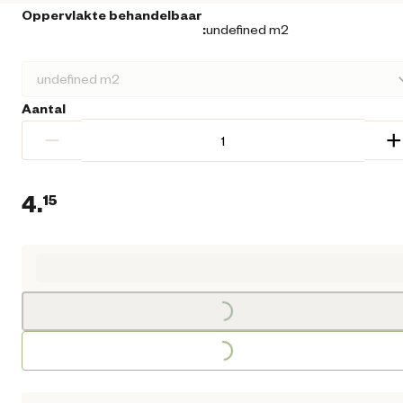
Oppervlakte behandelbaar
:
undefined m2
Aantal
−
+
4.
15
Loading...
Huidige prijs € 4,15
Loading...