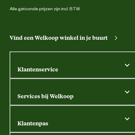
Alle getoonde prijzen zijn incl. BTW.
Vind een Welkoop winkel in je buurt
Klantenservice
Algemene actievoorwaarden
Klantenservice
Services bij Welkoop
Contactformulier
Alle services
Thuisbezorgen
Bewateringsadvies
Retouren, service en garantie
Klantenpas
Dierspecialist