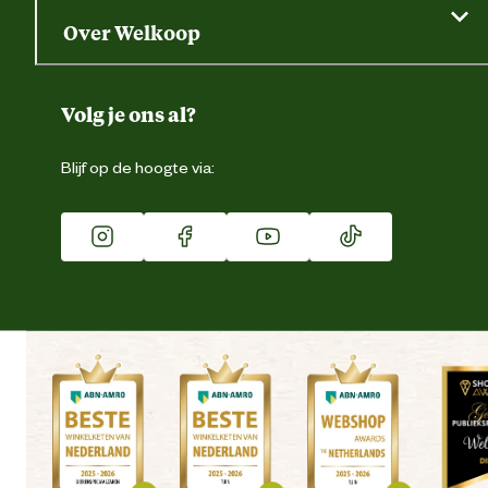
Saldo opvragen
Grondtest
Over Welkoop
Gegevens wijzigen
Over ons
Duurzaamheid
Volg je ons al?
Eigen merk
Blijf op de hoogte via:
Franchise
Vacatures
Winkels