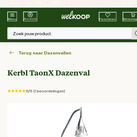
Beste Winkelketen
Tuin & Dier
Account
Favorieten
Winkelw
Menu
Zoek jouw product.
Terug naar Dazenvallen
Kerbl TaonX Dazenval
5/5 (1 beoordelingen)