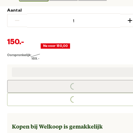
Aantal
−
+
150.
-
Nu voor 150,00
Oorspronkelijk:
Huidige prijs € 150,00
169.
-
Oorspronkelijke prijs € 169,00
Loading...
Loading...
Kopen bij Welkoop is gemakkelijk