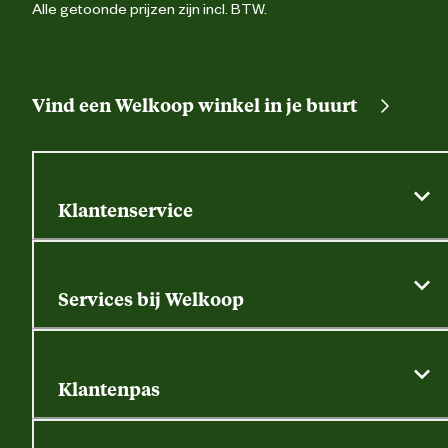
Alle getoonde prijzen zijn incl. BTW.
Vind een Welkoop winkel in je buurt
Klantenservice
Algemene actievoorwaarden
Klantenservice
Services bij Welkoop
Contactformulier
Alle services
Thuisbezorgen
Bewateringsadvies
Retouren, service en garantie
Klantenpas
Dierspecialist
Alles over de klantenpas
Gratis huisdier welkomstpakket