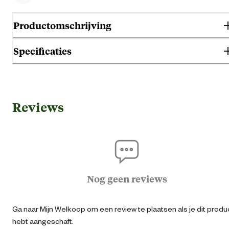
Productomschrijving
Specificaties
Gebruik & Geschiktheid
Reviews
Plaatsing
Deurkozi
Algemene informatie
Ean
87188689700
Nog geen reviews
Algemene maat
Ga naar Mijn Welkoop om een review te plaatsen als je dit produ
hebt aangeschaft.
Artikel diameter
0.5 