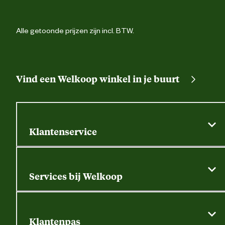
Verantwoordelijke marktdeelnemer
info@latenda.
mailadres
Alle getoonde prijzen zijn incl. BTW.
Vind een Welkoop winkel in je buurt
Klantenservice
Algemene actievoorwaarden
Klantenservice
Services bij Welkoop
Contactformulier
Alle services
Thuisbezorgen
Bewateringsadvies
Retouren, service en garantie
Klantenpas