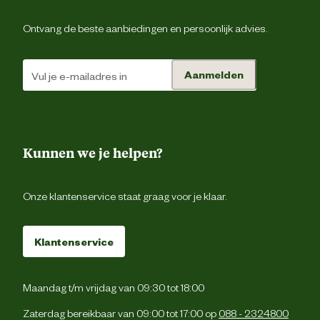
Garantie
3 ja
Ontvang de beste aanbiedingen en persoonlijk advies.
Het deurgordijn blijft mooi schoon door h
jaarlijks in een badje met handwarm water
Aanmelden
Onderhoudsadvies
shampoo goed te wassen, en direct daar
uit te hangen om te droge
Montage op het deurkozijn of op de mu
Advies plaatsen
boven de deur. Montageprofiel m
Kunnen we je helpen?
schroeven wordt in de doos meegelever
Onze klantenservice staat graag voor je klaar.
Verantwoordelijke marktdeelnemer (EU)
Verantwoordelijke marktdeelnemer
La Tenda 
Klantenservice
naam
Verantwoordelijke marktdeelnemer
Industrieweg 14, 5753
Maandag t/m vrijdag van 09:30 tot 18:00
postadres
Deur
Zaterdag bereikbaar van 09:00 tot 17:00 op
088 - 2324800