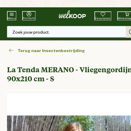
Beste Winkelketen
Tuin & Dier
Account
Favorieten
Winkelw
Menu
Zoek jouw product.
Terug naar Insectenbestrijding
La Tenda MERANO - Vliegengordijn
90x210 cm - S