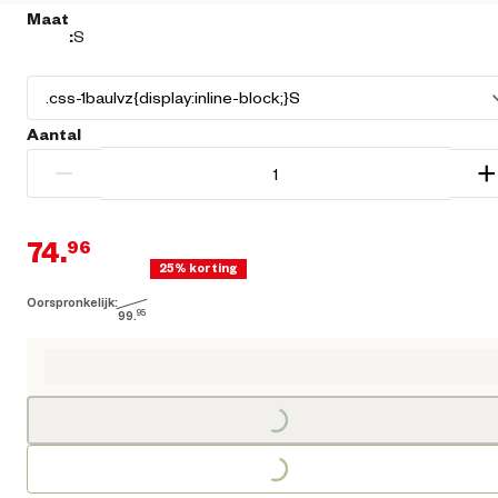
Maat
:
S
Aantal
−
+
74.
96
25% korting
Oorspronkelijk:
Huidige prijs € 74,96
99.
95
Oorspronkelijke prijs € 99,95
Loading...
Loading...