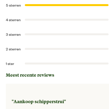
5 sterren
Kledingmaat
2
4 sterren
Kleur detail
Zwa
3 sterren
Mouwlengte
La
2 sterren
Ontwerp eigenschappen
Opstaande kra
1 ster
Wasvoorschrift
30 grad
Meest recente reviews
Materiaal & Samenstelling
"
Aankoop schipperstrui
"
Materiaal bovenstof
100% Acryl