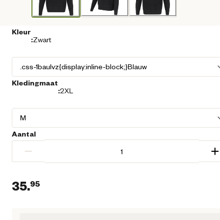
Kleur
:
Zwart
Kledingmaat
:
2XL
Aantal
−
+
35.
95
Huidige prijs € 35,95