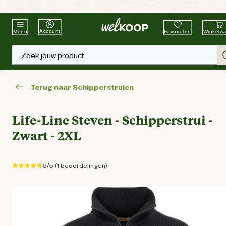
Beste Winkelketen
Tuin & Dier
Account
Favorieten
Winkelw
Menu
Zoek jouw product.
Terug naar Schipperstruien
Life-Line Steven - Schipperstrui -
Zwart - 2XL
5/5 (1 beoordelingen)