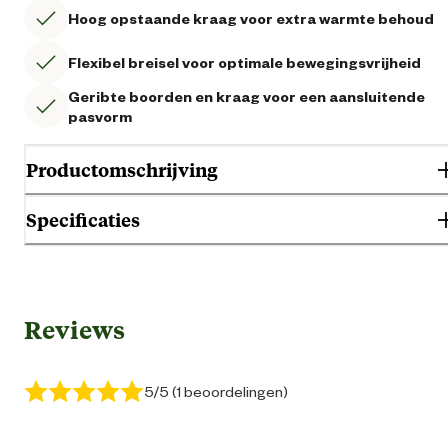
Hoog opstaande kraag voor extra warmte behoud
Flexibel breisel voor optimale bewegingsvrijheid
Geribte boorden en kraag voor een aansluitende
pasvorm
Productomschrijving
Specificaties
Gebruik & Geschiktheid
Reviews
Geschikt voor geslacht
Her
Algemene informatie
5/5 (1 beoordelingen)
Ean
87155475900