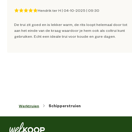
Materiaal eigenschappen
Ademe
Hendrik ter H
|
04-10-2025
|
09:30
De trui zit goed en is lekker warm, de rits loopt helemaal door tot
Materiaal stof
100% Acryl
aan het einde van de kraag waardoor je hem ook als coltrui kunt
gebruiken. Echt een ideale trui voor koude en gure dagen.
Werktruien
Schipperstruien