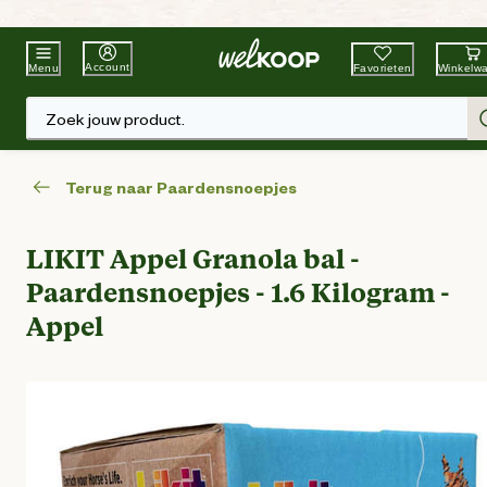
Beste Winkelketen
Tuin & Dier
Account
Favorieten
Winkelw
Menu
Zoek jouw product.
Terug naar Paardensnoepjes
LIKIT Appel Granola bal -
Paardensnoepjes - 1.6 Kilogram -
Appel