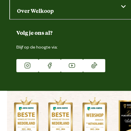
Saldo opvragen
Grondtest
Over Welkoop
Gegevens wijzigen
Over ons
Duurzaamheid
Volg je ons al?
Eigen merk
Blijf op de hoogte via:
Franchise
Vacatures
Winkels