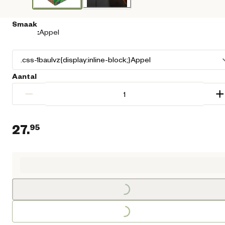
Smaak
:
Appel
Aantal
−
+
27.
95
Huidige prijs € 27,95
Loading...
Loading...