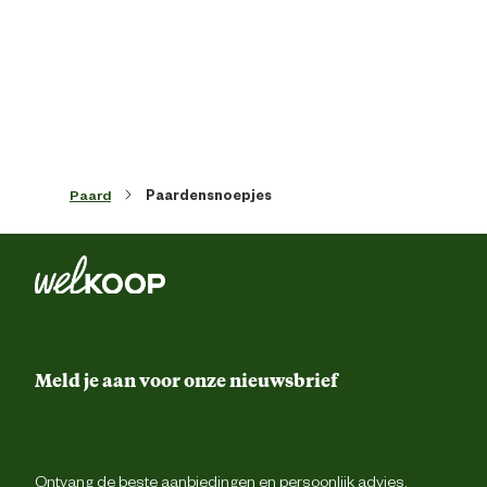
Glucosestroop, gemengde gran
(geplette maïs, volkoren tarwe, geplet
Ingredienten
gerst, havervlokken), sacharos
rietsuikermelasse, zo
Analytische
Vocht: 13,
bestanddelen
Paard
Paardensnoepjes
Meld je aan voor onze nieuwsbrief
Ontvang de beste aanbiedingen en persoonlijk advies.