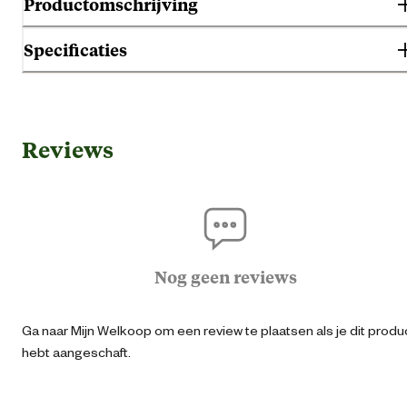
Productomschrijving
Specificaties
Algemene informatie
Reviews
Ean
50376480026
Inhoud consumenten eenheid
1.6 Kilogr
Smaak aroma detail
App
Nog geen reviews
Materiaal & Samenstelling
Ga naar Mijn Welkoop om een review te plaatsen als je dit produ
hebt aangeschaft.
Geef niet meer dan 1 Likit per dag. Zor
Voedingsvoorschrift
altijd voor de aanwezigheid van schoo
vers drinkwate