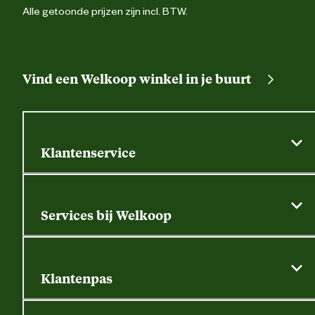
Alle getoonde prijzen zijn incl. BTW.
Vind een Welkoop winkel in je buurt
Klantenservice
Algemene actievoorwaarden
Klantenservice
Services bij Welkoop
Contactformulier
Alle services
Thuisbezorgen
Bewateringsadvies
Retouren, service en garantie
Klantenpas
Dierspecialist
Alles over de klantenpas
Gratis huisdier welkomstpakket