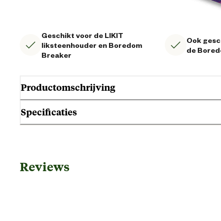
Geschikt voor de LIKIT
Ook gesc
liksteenhouder en Boredom
de Bored
Breaker
Productomschrijving
Specificaties
Algemene informatie
Reviews
Ean
Inhoud consumenten eenheid