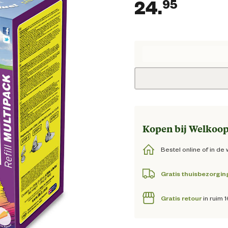
24.
95
Huidig
Kopen bij Welkoop
Bestel online of in de 
Gratis thuisbezorgin
Gratis retour
in ruim 