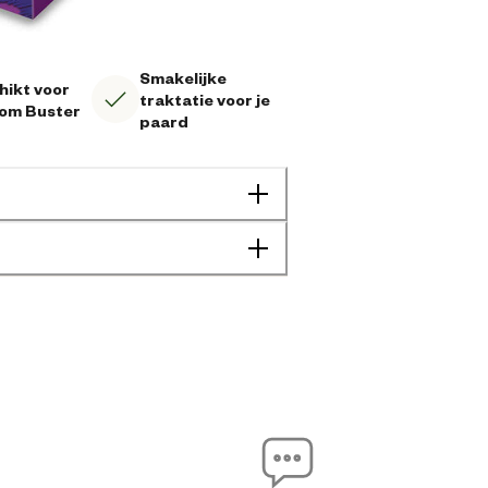
Smakelijke
hikt voor
traktatie voor je
om Buster
paard
5060030860581
250 Gram