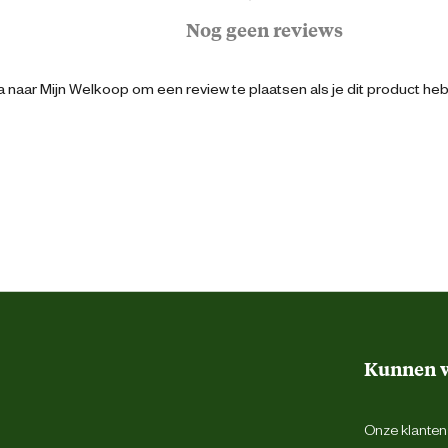
Assorti
Nog geen reviews
 naar Mijn Welkoop om een review te plaatsen als je dit product he
Vrij van haver
 dag. Zorgt altijd voor de aanwezigheid van
schoon, vers drinkwater.
Glucosesiroop, dextrose.
,4% Natrium: circa 0,04% Vocht (Moisture):
circa 20%
Kunnen w
Onze klantens