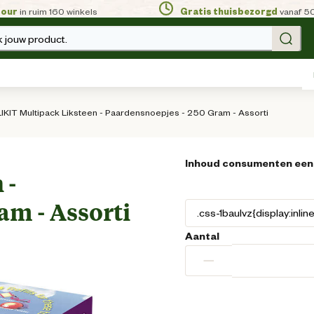
tour
in ruim 160 winkels
Gratis thuisbezorgd
vanaf 5
 jouw product.
LIKIT Multipack Liksteen - Paardensnoepjes - 250 Gram - Assorti
Inhoud consumenten een
 -
am - Assorti
Aantal
−