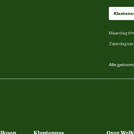
Klantens
Maandag t/m 
Zaterdag ber
Alle getoonde
elkoop
Klantenpas
Over Wel