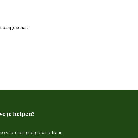
bt aangeschaft.
e je helpen?
ervice staat graag voor je klaar.