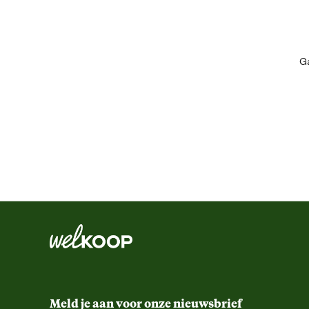
Smaak aroma detail
Materiaal & Samenstelling
Ga
Voedingsgerelateerde
eigenschappen
Geef niet meer dan 1 Likit per
Voedingsvoorschrift
Ingredienten
Ruwe as (Crude ash): circa 0
Analytische bestanddelen
Meld je aan voor onze nieuwsbrief