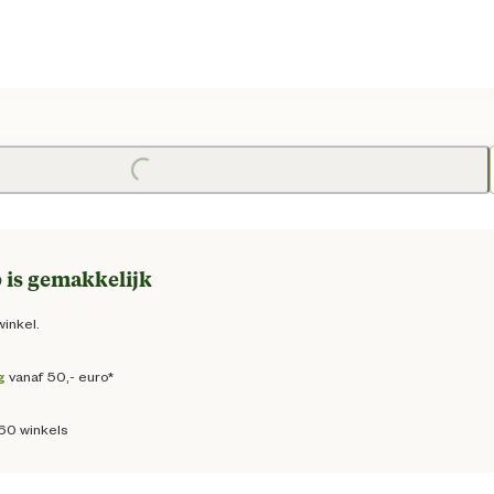
e prijs € 24,95
Loading...
 is gemakkelijk
winkel.
g
vanaf 50,- euro*
160 winkels