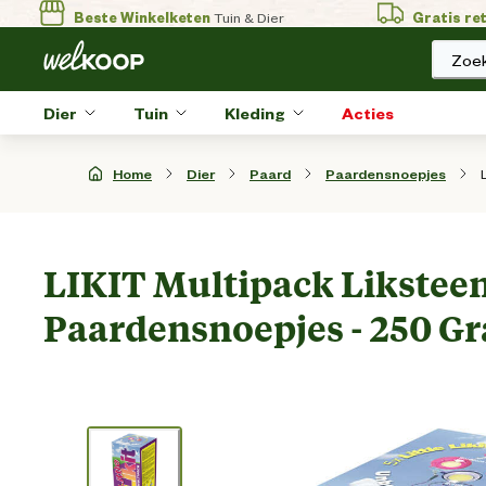
Beste Winkelketen
Tuin & Dier
Gratis re
Zoek
Dier
Tuin
Kleding
Acties
Home
Dier
Paard
Paardensnoepjes
LIKIT Multipack Liksteen
Paardensnoepjes - 250 Gr