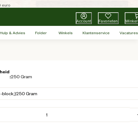
0 euro
Account
Favorieten
Winke
Hulp & Advies
Folder
Winkels
Klantenservice
Vacatures
heid
:
250 Gram