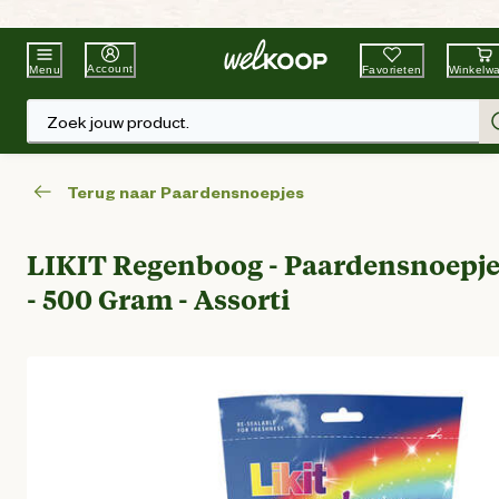
Beste Winkelketen
Tuin & Dier
Account
Favorieten
Winkelw
Menu
Zoek jouw product.
Terug naar Paardensnoepjes
LIKIT Regenboog - Paardensnoepje
- 500 Gram - Assorti