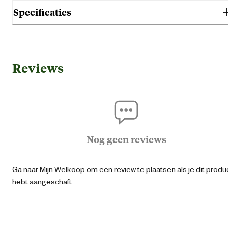
Specificaties
Algemene informatie
Reviews
Ean
50376480021
Inhoud consumenten eenheid
500 Gr
Smaak aroma detail
Assor
Nog geen reviews
Materiaal & Samenstelling
Ga naar Mijn Welkoop om een review te plaatsen als je dit produ
hebt aangeschaft.
Voedingsgerelateerde
Vrij van hav
eigenschappen
Geef niet meer dan enkele snackjes p
Voedingsvoorschrift
dag. Zorgt altijd voor de aanwezighe