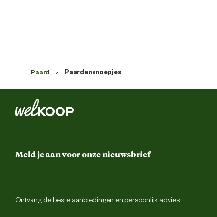
van schoon, vers drinkwate
Tarwe, Maïs, Rijst, Volvet lijnzaa
Ingredienten
Fructose, Zo
Analytische
Paard
Paardensnoepjes
Ruwe eiwitten: 9,
bestanddelen
Meld je aan voor onze nieuwsbrief
Ontvang de beste aanbiedingen en persoonlijk advies.