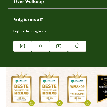
Over Welkoop
Gegevens wijzigen
Over ons
Duurzaamheid
Volg je ons al?
Eigen merk
Blijf op de hoogte via:
Franchise
Vacatures
Winkels