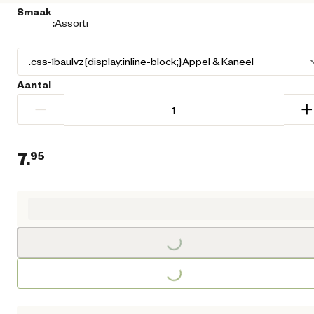
Smaak
:
Assorti
Aantal
−
+
7.
95
Huidige prijs € 7,95
Loading...
Loading...