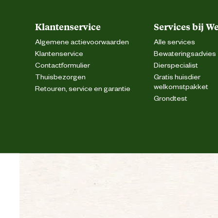
Klantenservice
Services bij W
Samenstelling
Algemene actievoorwaarden
Alle services
Klantenservice
Bewateringsadvies
Advies & Onderhoud
Contactformulier
Dierspecialist
Thuisbezorgen
Gratis huisdier
Spuit de bladeren aan alle zijden gelijkmatig i
welkomstpakket
Advies
Retouren, service en garantie
minimaal een afstand van 35 cm aan om sc
gebruik
Grondtest