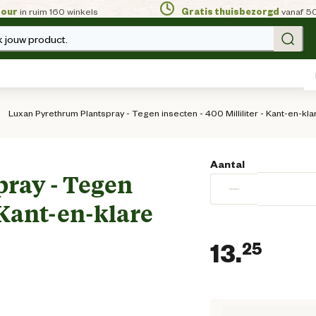
tour
in ruim 160 winkels
Gratis thuisbezorgd
vanaf 5
 jouw product.
Luxan Pyrethrum Plantspray - Tegen insecten - 400 Milliliter - Kant-en-kla
Aantal
ray - Tegen
−
- Kant-en-klare
13.
25