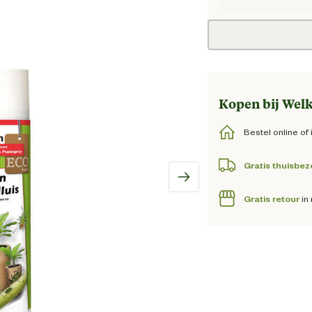
Huid
Kopen bij Welk
Bestel online of 
Gratis thuisbez
Gratis retour
in 