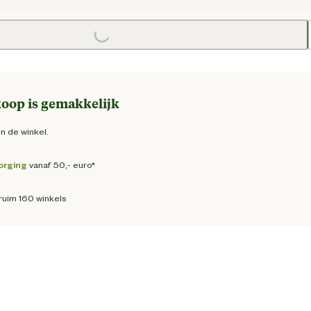
Loading...
ige prijs € 13,25
oop is gemakkelijk
in de winkel.
orging
vanaf 50,- euro*
ruim 160 winkels