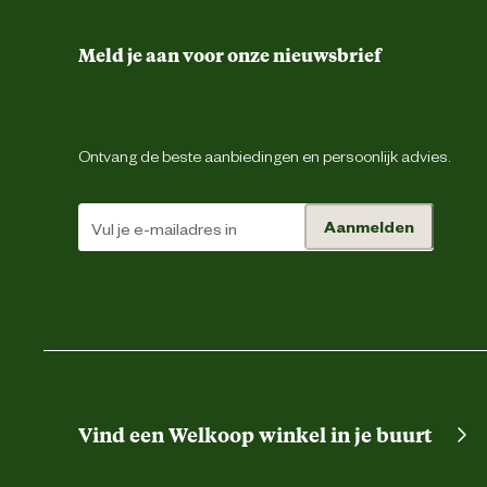
Productvorm
Meld je aan voor onze nieuwsbrief
Ontvang de beste aanbiedingen en persoonlijk advies.
Tegen soort insect
Aanmelden
Techniek & Eigenschappen
Gebruik biociden/gewasbescherming
Veiligheidsvoorschrift
Vind een Welkoop winkel in je buurt
Materiaal & Samenstelling