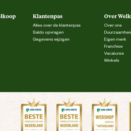
elkoop
Klantenpas
Over Wel
natuurlijk
Alles over de klantenpas
Over ons
Saldo opvragen
Duurzaamhei
Gegevens wijzigen
Eigen merk
Franchise
s, maar voorkom dat de druppels afvloeien. Houdt
Vacatures
hade te voorkomen. Lees voor gebruik altijd de
voorschriften op het etiket.
Winkels