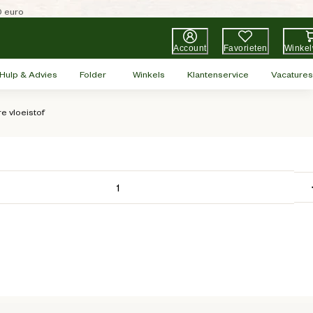
0 euro
Account
Favorieten
Winke
Hulp & Advies
Folder
Winkels
Klantenservice
Vacatures
re vloeistof