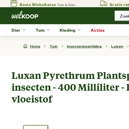
Beste Winkelketen
Tuin & Dier
Gratis re
Zoek
Dier
Tuin
Kleding
Acties
Home
Tuin
Insectenbestrijding
Luizen
Luxan Pyrethrum Plantsp
insecten - 400 Milliliter 
vloeistof