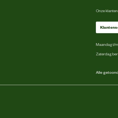
Kant-en-klare vloeistof
Onze klantens
Bladluis
Klantens
Groene perzikluis
Maandag t/m 
Insectenbestrijding
Zaterdag ber
Luisbestrijding
Zwarte bonenluis
Alle getoonde
smiddelen veilig. Lees vóór gebruik eerst het
etiket en de productinformatie