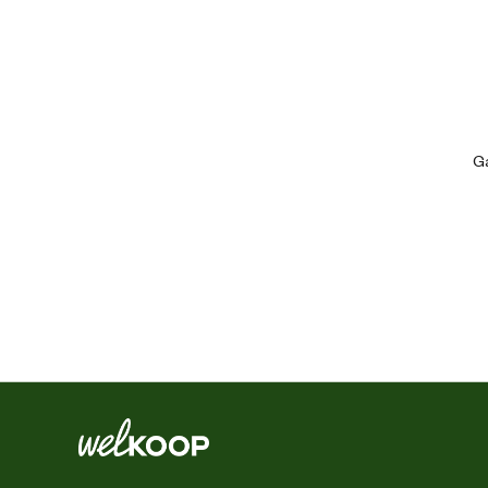
Algemene informatie
Ean
Artikel breedte
Ga
Artikel diepte
Artikel hoogte
Inhoud consumenten eenheid
Milieuvriendelijke en natuurlijke eigenschappen