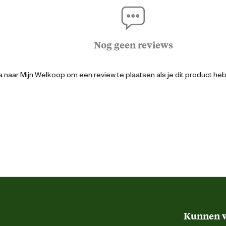
8711957358176
Nog geen reviews
5.8 cm
 naar Mijn Welkoop om een review te plaatsen als je dit product he
5.8 cm
24.7 cm
400 Milliliter
Biologisch
Ecologisch
Kunnen w