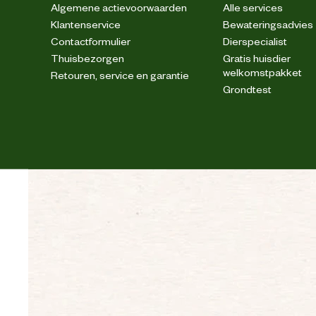
Algemene actievoorwaarden
Alle services
Klantenservice
Bewateringsadvies
Verstevigingen
Contactformulier
Dierspecialist
Thuisbezorgen
Gratis huisdier
welkomstpakket
Retouren, service en garantie
Fijne was, max. 40° C; Niet ble
Wasvoorschrift
Grondtest
Techniek & Eigenschappen
Veiligheids eigenschappen
Materiaal & Samenstelling
Biologisch
Materiaal eigenschappen