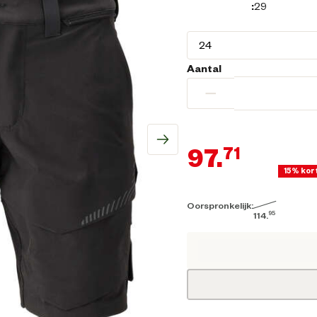
:
29
Aantal
−
97.
71
15% kor
Oorspronkelijk:
Hui
95
114.
Oorspronkelijke