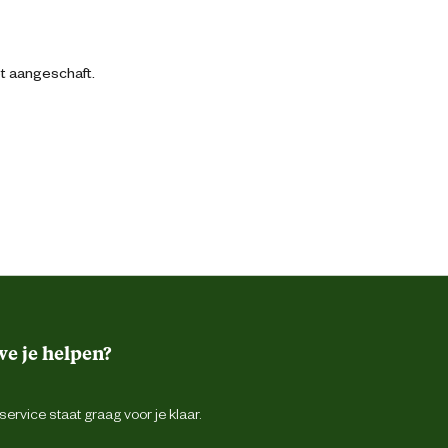
bt aangeschaft.
e je helpen?
ervice staat graag voor je klaar.