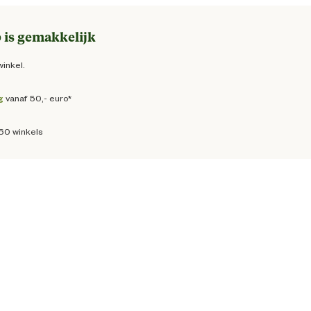
 is gemakkelijk
winkel.
g
vanaf 50,- euro*
160 winkels