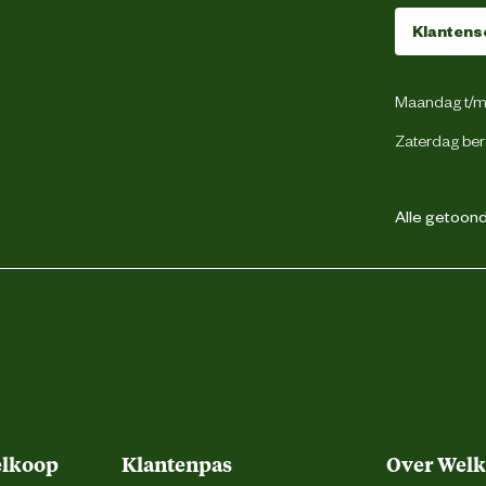
Hamerlus
Klantens
Riemlussen
Maandag t/m 
Verdekte ritsluiting
Zaterdag ber
Voorgevormde tailleband
Gulpsluiting met rits
Alle getoonde
Duimstokzak
Gsm zakje
2 achterzakken
2 dijbeenzakken
elkoop
Klantenpas
Over Wel
2 zijzakken