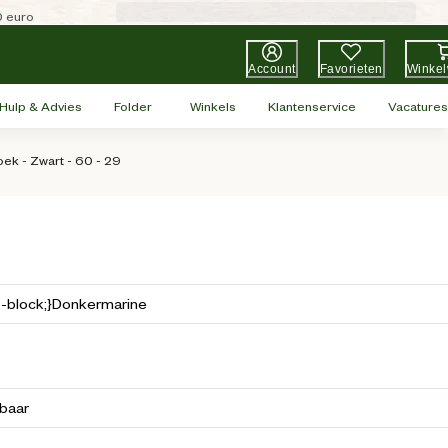
0 euro
Account
Favorieten
Winke
Hulp & Advies
Folder
Winkels
Klantenservice
Vacatures
ek - Zwart - 60 - 29