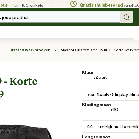
tour
in ruim 160 winkels
Gratis thuisbezorgd
vanaf 5
 jouw product.
Mascot Customized 22149 - Korte werkbro
Stretch werkbroeken
Kleur
:
Zwart
 - Korte
9
Kledingmaat
:
60
Lengtemaat