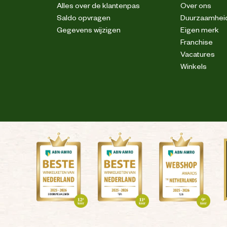
Alles over de klantenpas
Over ons
Saldo opvragen
Duurzaamhei
Versterkingen
Gegevens wijzigen
Eigen merk
Franchise
Vacatures
ken; Niet trommeldrogen; Niet strijken; Kan
chemisch gereinigd worden
Winkels
Reflecterende piping
Nee
Stretch