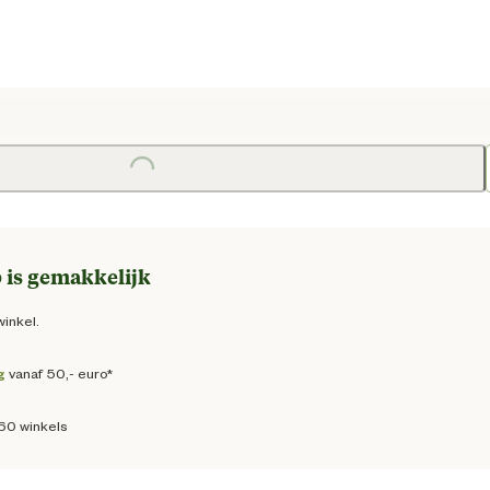
e prijs € 41,95
Loading...
 is gemakkelijk
winkel.
g
vanaf 50,- euro*
160 winkels