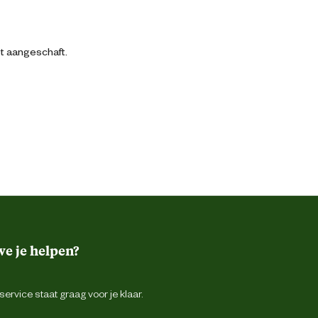
bt aangeschaft.
e je helpen?
ervice staat graag voor je klaar.