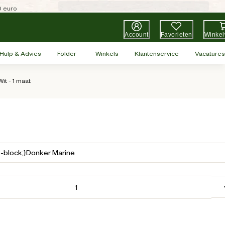
0 euro
Account
Favorieten
Winke
Hulp & Advies
Folder
Winkels
Klantenservice
Vacatures
it - 1 maat