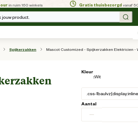
tour
in ruim 160 winkels
Gratis thuisbezorgd
vanaf 5
 jouw product.
Mascot Customized - Spijkerzakken Elektricien - W
Spijkerzakken
Kleur
:
Wit
jkerzakken
Aantal
−