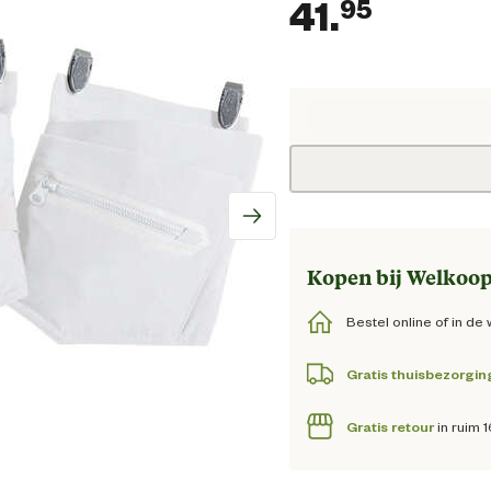
41.
95
Huidig
Kopen bij Welkoop
Bestel online of in de 
Gratis thuisbezorgin
Gratis retour
in ruim 