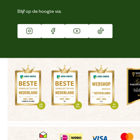
Eigen merk
Blijf op de hoogte via:
Franchise
Vacatures
Winkels