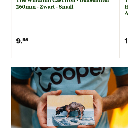
The Windmill Cast Iron - Deksellifter
T
260mm - Zwart - Small
H
A
9.
1
95
Huidige prijs € 9,95