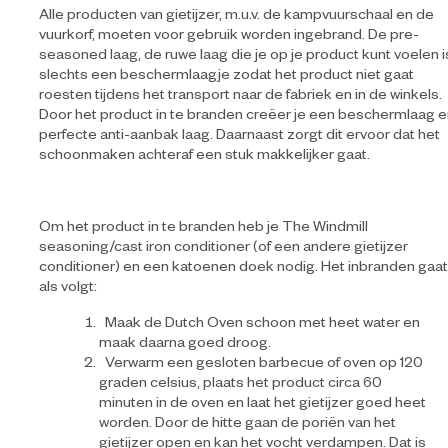
Alle producten van gietijzer, m.u.v. de kampvuurschaal en de
vuurkorf, moeten voor gebruik worden ingebrand. De pre-
seasoned laag, de ruwe laag die je op je product kunt voelen i
slechts een beschermlaagje zodat het product niet gaat
roesten tijdens het transport naar de fabriek en in de winkels.
Door het product in te branden creëer je een beschermlaag 
perfecte anti-aanbak laag. Daarnaast zorgt dit ervoor dat het
schoonmaken achteraf een stuk makkelijker gaat.
Om het product in te branden heb je The Windmill
seasoning/cast iron conditioner (of een andere gietijzer
conditioner) en een katoenen doek nodig. Het inbranden gaat
als volgt:
Maak de Dutch Oven schoon met heet water en
maak daarna goed droog.
Verwarm een gesloten barbecue of oven op 120
graden celsius, plaats het product circa 60
minuten in de oven en laat het gietijzer goed heet
worden. Door de hitte gaan de poriën van het
gietijzer open en kan het vocht verdampen. Dat is