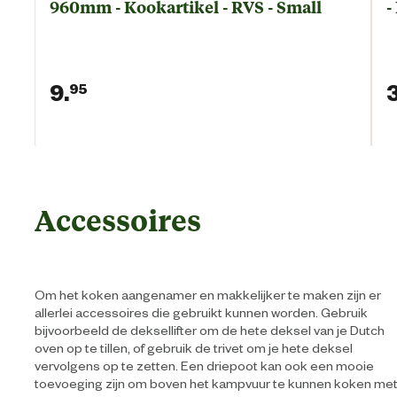
960mm - Kookartikel - RVS - Small
-
9.
95
Huidige prijs € 9,95
Accessoires
Om het koken aangenamer en makkelijker te maken zijn er
allerlei accessoires die gebruikt kunnen worden. Gebruik
bijvoorbeeld de deksellifter om de hete deksel van je Dutch
oven op te tillen, of gebruik de trivet om je hete deksel
vervolgens op te zetten. Een driepoot kan ook een mooie
toevoeging zijn om boven het kampvuur te kunnen koken me