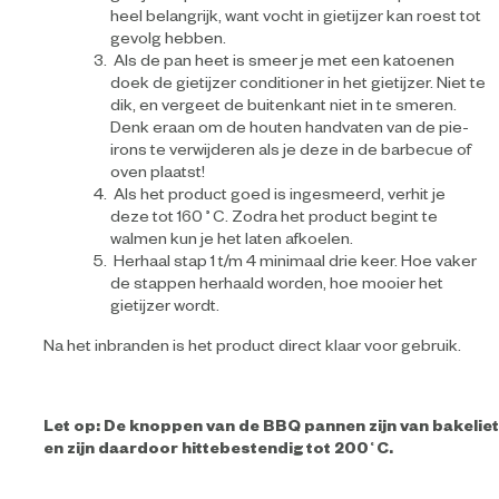
heel belangrijk, want vocht in gietijzer kan roest tot
gevolg hebben.
Als de pan heet is smeer je met een katoenen
doek de gietijzer conditioner in het gietijzer. Niet te
dik, en vergeet de buitenkant niet in te smeren.
Denk eraan om de houten handvaten van de pie-
irons te verwijderen als je deze in de barbecue of
oven plaatst!
Als het product goed is ingesmeerd, verhit je
deze tot 160˚C. Zodra het product begint te
walmen kun je het laten afkoelen.
Herhaal stap 1 t/m 4 minimaal drie keer. Hoe vaker
de stappen herhaald worden, hoe mooier het
gietijzer wordt.
Na het inbranden is het product direct klaar voor gebruik.
Let op: De knoppen van de BBQ pannen zijn van bakeliet
en zijn daardoor hittebestendig tot 200˚C.