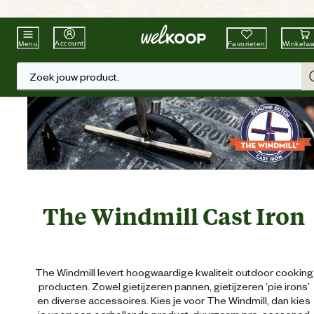
Beste Winkelketen
Tuin & Dier
Account
Favorieten
Winkelw
Menu
Zoek jouw product.
The Windmill Cast Iron
The Windmill levert hoogwaardige kwaliteit outdoor cooking
producten. Zowel gietijzeren pannen, gietijzeren ‘pie irons’
en diverse accessoires. Kies je voor The Windmill, dan kies
je voor: een oerhollands product, duurzaam pre-seasoned