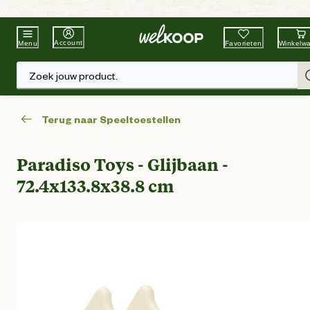
Beste Winkelketen
Tuin & Dier
Account
Favorieten
Winkelw
Menu
Zoek jouw product.
Terug naar Speeltoestellen
Paradiso Toys - Glijbaan -
72.4x133.8x38.8 cm