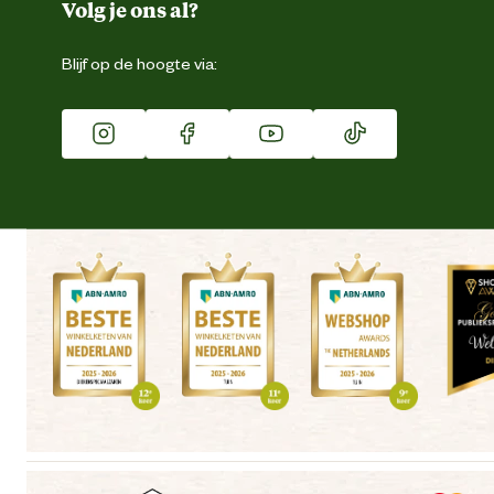
Duurzaamheid
Volg je ons al?
Eigen merk
Blijf op de hoogte via:
Franchise
Vacatures
Winkels