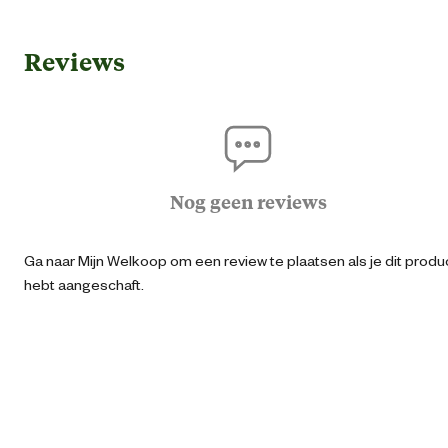
Gebruik & Geschiktheid
Reviews
Geschikt voor leeftijdsfase
1 tot 3 ja
Algemene informatie
Ean
54200512243
Nog geen reviews
Artikel breedte
133.8 
Ga naar Mijn Welkoop om een review te plaatsen als je dit produ
hebt aangeschaft.
Artikel diepte
38.8 
Artikel hoogte
72.4 
Materiaal & Samenstelling