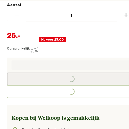
Aantal
−
+
25.
-
Nu voor 25,00
Oorspronkelijk:
Huidige prijs € 25,00
39.
95
Oorspronkelijke prijs € 39,95
Loading...
Loading...
Kopen bij Welkoop is gemakkelijk