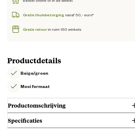
Bestel online of in de winkel.
Gratis thuisbezorging
vanaf 50,- euro*
Gratis retour
in ruim 160 winkels
Productdetails
Beige/groen
Mooi formaat
Productomschrijving
Specificaties