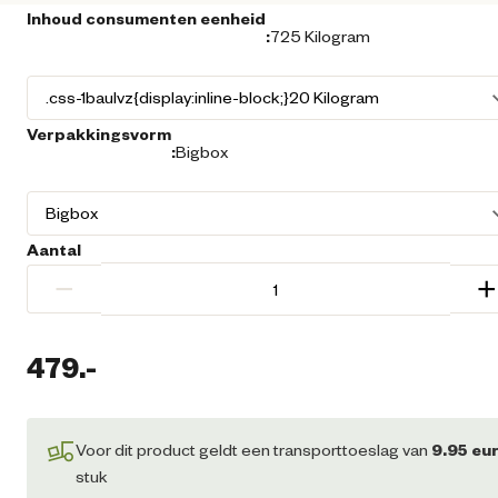
Inhoud consumenten eenheid
:
725 Kilogram
Verpakkingsvorm
:
Bigbox
Aantal
−
+
479.
-
Huidige prijs € 479,00
Voor dit product geldt een transporttoeslag van
9.95
eu
stuk