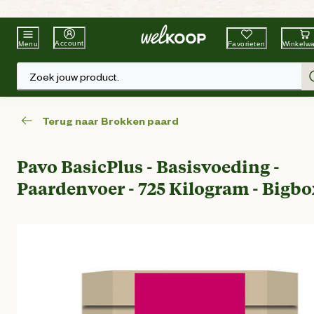
Beste Winkelketen
Tuin & Dier
Account
Favorieten
Winkelw
Menu
Zoek jouw product.
Terug naar Brokken paard
Pavo BasicPlus - Basisvoeding -
Paardenvoer - 725 Kilogram - Bigbo