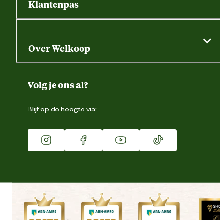
Klantenpas
Dierspecialist
Alles over de klantenpas
Gratis huisdier welkomstpakket
Saldo opvragen
Grondtest
Over Welkoop
Gegevens wijzigen
Over ons
Duurzaamheid
Volg je ons al?
Eigen merk
Blijf op de hoogte via:
Franchise
Vacatures
Winkels