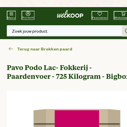
Beste Winkelketen
Tuin & Dier
Account
Favorieten
Winkelw
Menu
Zoek jouw product.
Terug naar Brokken paard
Pavo Podo Lac- Fokkerij -
Paardenvoer - 725 Kilogram - Bigbo