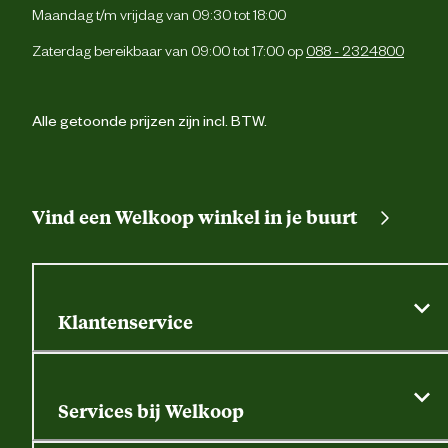
Vitamine A 14.062 IE, Vitamine D3 2.8
Maandag t/m vrijdag van 09:30 tot 18:00
IE, Vitamine E 400 mg, Vitamine K3 4
mg, Vitamine B1 19 mg, Vitamine B2 
Zaterdag bereikbaar van 09:00 tot 17:00 op
088 - 2324800
mg, Vitamine B6 13 mg, Vitamine B
195 mcg, Pantotheenzuur 26 m
Nutritionele
Choline 335 mg, Foline 12 mg, Niacine 
toevoegingen
mg, D-Biotine 325 mcg Calcium 0,95 
Alle getoonde prijzen zijn incl. BTW.
Fosfor 0,4 %, Natrium 0,45 %, Kalium 1
%, Magnesium 0,5 %, Koper 66 m
IJzer 125 mg, Zink 200 mg, Manga
133 mg, Kobalt 0,63 mg, Selenium 0,
mg, Jodium 1,15 
Vind een Welkoop winkel in je buurt
Advies & Onderhoud
Bewaaradvies
Houdbaarheid: 6 maand
Klantenservice
Algemene actievoorwaarden
Klantenservice
Services bij Welkoop
Contactformulier