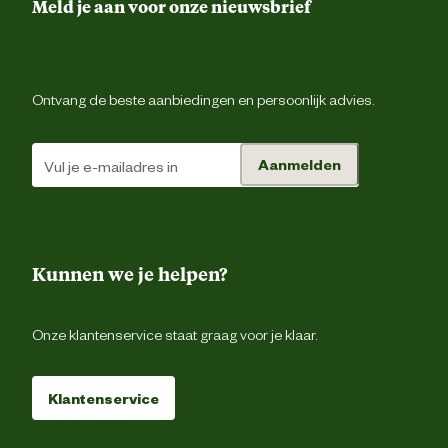
•Gemiddeld advies in 9de t/m de 11
Meld je aan voor onze nieuwsbrief
maand van de dracht: 420 gram per 1
kg lichaamsgewicht per dag. •Gemidde
advies in 1e t/m de 4de lactatiemaan
Voedingsvoorschrift
650 gram per 100 kg lichaamsgewic
per dag. •Gemiddeld advies in 5e t/m 
6de lactatiemaand: 350 gram per 1
Ontvang de beste aanbiedingen en persoonlijk advies.
kg lichaamsgewicht per dag. In de
periode langzaam afbouwe
Aanmelden
Tarwegries, Sojaschroot getoast, Have
Gerst, Rietmelasse, Sojahullen, Lupine
Ingredienten
Luzerne, Sojaolie, Maïs, Natriumchlorid
Lijnzaad, Calciumcarbonaa
Magnesiumoxi
Kunnen we je helpen?
Energie (DE) 10,2 MJ/kg, Energie (EWp
0,86 EWpa, Verteerb. ruw eiwit 1
Onze klantenservice staat graag voor je klaar.
Analytische
gr/kg, Ruw eiwit 18,5 %, Ruw vet 6 
bestanddelen
Ruwe celstof 10 %, Ruw as 8 %, Suiker
%, Zetmeel 18 %, Lysine 9,4 
Methionine 2,4
Klantenservice