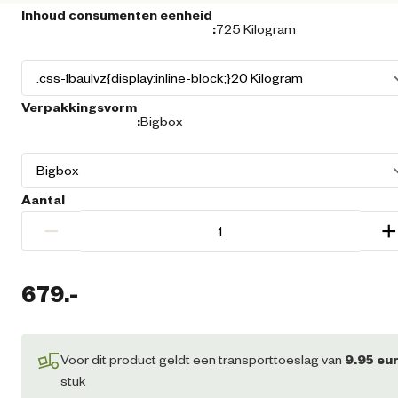
Inhoud consumenten eenheid
:
725 Kilogram
Verpakkingsvorm
:
Bigbox
Aantal
−
+
679.
-
Huidige prijs € 679,00
Voor dit product geldt een transporttoeslag van
9.95
eu
stuk