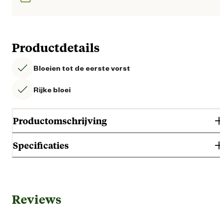
Productdetails
Bloeien tot de eerste vorst
Rijke bloei
Productomschrijving
Specificaties
Gebruik & Geschiktheid
Reviews
Begin bloeitijd
Oktob