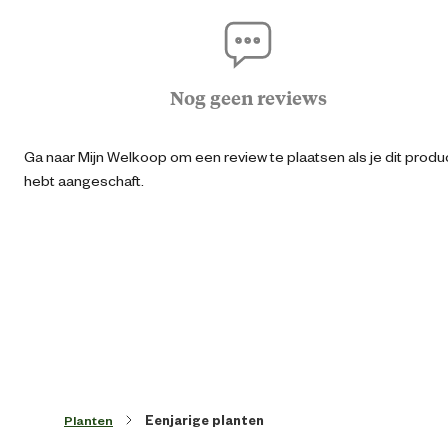
Eind bloeitijd
Apr
Algemene informatie
Nog geen reviews
Ean
87175170891
Ga naar Mijn Welkoop om een review te plaatsen als je dit produ
hebt aangeschaft.
Groeihoogte
30 
Kleur blad
Gro
Kleur detail
Diverse kleur
Plantspecifieke eigenschappen
Bloem
Planten
Eenjarige planten
Waterbehoefte
Gemidde