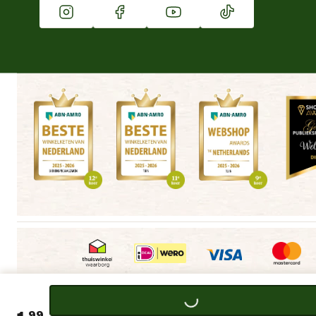
Winkels
Algemene voorwaarden
Copyright
Cookieverklaring
|
|
|
99
|
|