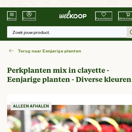
Beste Winkelketen
Tuin & Dier
Account
Favorieten
Winkelw
Menu
Zoek jouw product.
Terug naar Eenjarige planten
Perkplanten mix in clayette -
Eenjarige planten - Diverse kleuren
ALLEEN AFHALEN