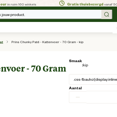
tour
in ruim 160 winkels
Gratis thuisbezorgd
vanaf 5
 jouw product.
Prins Chunky Paté - Kattenvoer - 70 Gram - kip
at
Smaak
:
kip
envoer - 70 Gram
Aantal
−