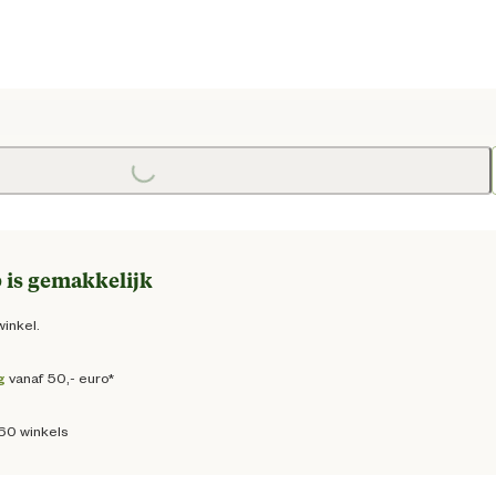
Loading...
prijs € 1,50
 is gemakkelijk
winkel.
g
vanaf 50,- euro*
160 winkels