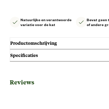
Natuurlijke en verantwoorde
Bevat geen t
variatie voor de kat
of andere g
Productomschrijving
Specificaties
Gebruik & Geschiktheid
Reviews
Geschikt voor gezondheid
Geschikt voor leeftijdsfase