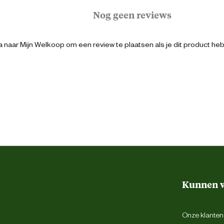
Nog geen reviews
8713595547165
 naar Mijn Welkoop om een review te plaatsen als je dit product he
6.7 cm
6.7 cm
3.2 cm
70 Gram
Kunnen w
Binnen en buiten
Onze klantens
kip