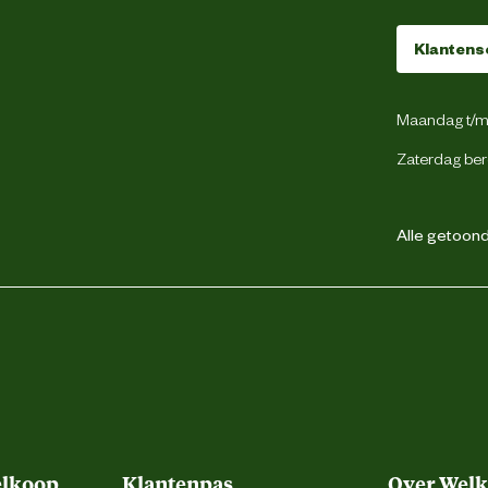
Klantens
Natvoer
Maandag t/m 
Pate
Zaterdag ber
Graanvrij
Alle getoonde
Na openen gekoeld bewaren.
elkoop
Klantenpas
Over Wel