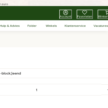
0 euro
Account
Favorieten
Winke
Hulp & Advies
Folder
Winkels
Klantenservice
Vacatures