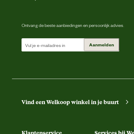
Materiaal & Samenstelling
Ontvang de beste aanbiedingen en persoonlijk advies.
Type voer
Aanmelden
Voedingsgerelateerde eigenschappen
Advies & Onderhoud
Bewaaradvies
Vind een Welkoop winkel in je buurt
Klantenservice
Services bij W