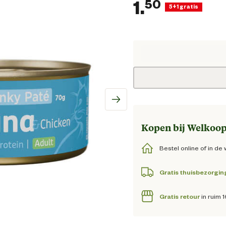
1.
50
5+1 gratis
Huidige 
Kopen bij Welkoop
Bestel online of in de 
Gratis thuisbezorgin
Gratis retour
in ruim 