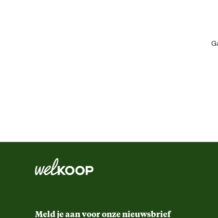
Algemene informatie
Ean
Ga
Artikel breedte
Artikel diepte
Artikel hoogte
Inhoud consumenten eenheid
Leefomgeving
Smaak aroma detail
Meld je aan voor onze nieuwsbrief