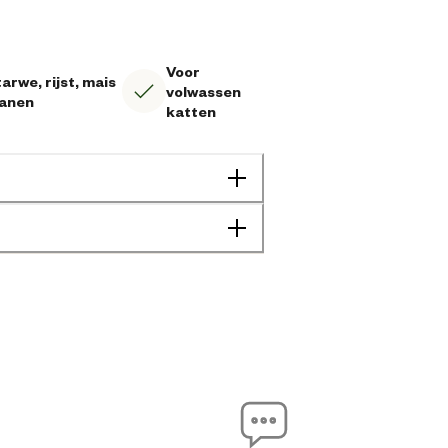
Voor
arwe, rijst, mais
volwassen
ranen
katten
Geen specifieke behoefte
Adult