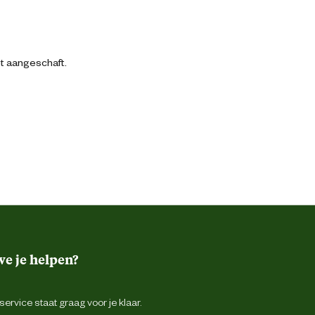
bt aangeschaft.
e je helpen?
ervice staat graag voor je klaar.