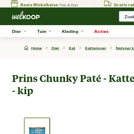
Beste Winkelketen
Tuin & Dier
Gratis re
Zoek
Dier
Tuin
Kleding
Acties
Home
Dier
Kat
Kattenvoer
Natvoer k
Prins Chunky Paté - Katt
- kip