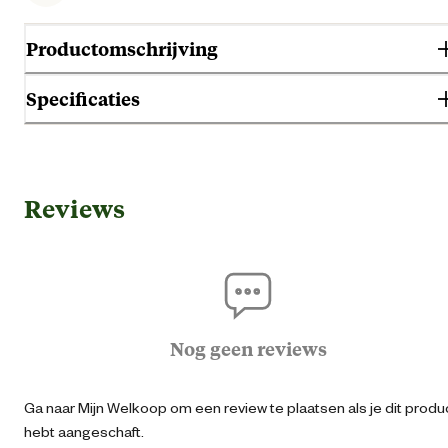
Productomschrijving
Specificaties
Gebruik & Geschiktheid
Reviews
Darmproble
Geen specifieke behoef
Geschikt voor gezondheid
Gesterilliseerd en gecastree
Gewichtsbeheersi
Nog geen reviews
Adu
Ga naar Mijn Welkoop om een review te plaatsen als je dit produ
Geschikt voor leeftijdsfase
hebt aangeschaft.
Seni