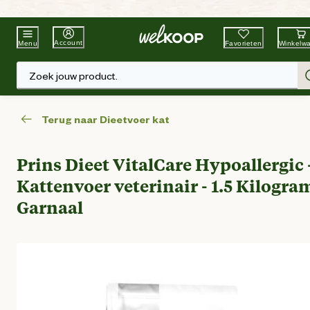
Beste Winkelketen
Tuin & Dier
Account
Favorieten
Winkelw
Menu
Zoek jouw product.
Terug naar Dieetvoer kat
Prins Dieet VitalCare Hypoallergic 
Kattenvoer veterinair - 1.5 Kilogram
Garnaal