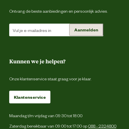
Leefomgeving
Binnen en buit
Ontvang de beste aanbiedingen en persoonlijk advies.
Smaak aroma detail
Garna
Aanmelden
Materiaal & Samenstelling
Bevat
Omega 3 vetzur
Kunnen we je helpen?
Type voer
Krokante br
Onze klantenservice staat graag voor je klaar.
Laag vetgehal
Klantenservice
Voedingsgerelateerde
Licht verteerba
eigenschappen
Maandag t/m vrijdag van 09:30 tot 18:00
Snel opneembare koolhydrat
Zaterdag bereikbaar van 09:00 tot 17:00 op
088 - 2324800