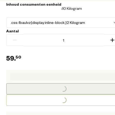
Inhoud consumenten eenheid
:
10 Kilogram
Aantal
−
+
59.
50
Huidige prijs € 59,50
Loading...
Loading...