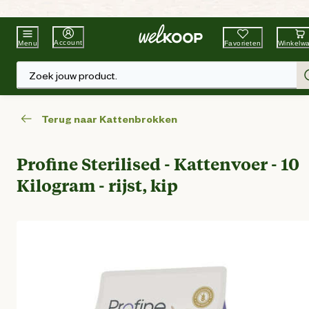
Beste Winkelketen
Tuin & Dier
Account
Favorieten
Winkelw
Menu
Zoek jouw product.
Terug naar Kattenbrokken
Profine Sterilised - Kattenvoer - 10
Kilogram - rijst, kip