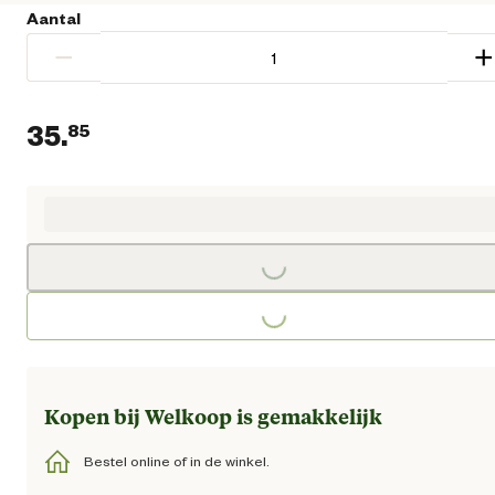
Aantal
−
+
35.
85
Huidige prijs € 35,85
Loading...
Loading...
Kopen bij Welkoop is gemakkelijk
Bestel online of in de winkel.