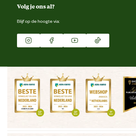
Duurzaamheid
Volg je ons al?
Eigen merk
Blijf op de hoogte via:
Franchise
Vacatures
Winkels