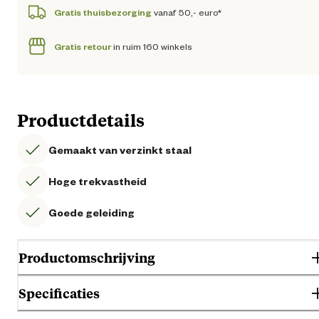
Gratis thuisbezorging
vanaf 50,- euro*
Gratis retour
in ruim 160 winkels
Productdetails
Gemaakt van verzinkt staal
Hoge trekvastheid
Goede geleiding
Productomschrijving
Specificaties
Gebruik verzinkt staaldraad in combinatie met de trekveer en roterend
spanner voor een optimale veiligheid en duurzaamheid. Zo kan de