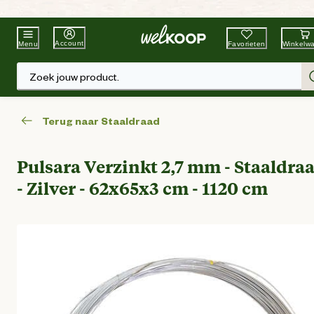
Beste Winkelketen
Tuin & Dier
Account
Favorieten
Winkelw
Menu
Zoek jouw product.
Terug naar Staaldraad
Pulsara Verzinkt 2,7 mm - Staaldra
- Zilver - 62x65x3 cm - 1120 cm