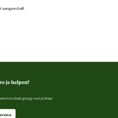
bt aangeschaft.
e je helpen?
ervice staat graag voor je klaar.
ervice