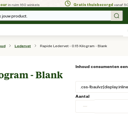
tour
in ruim 160 winkels
Gratis thuisbezorgd
vanaf 5
 jouw product.
Rapide Ledervet - 0.15 Kilogram - Blank
oud
Ledervet
Inhoud consumenten een
logram - Blank
Aantal
−