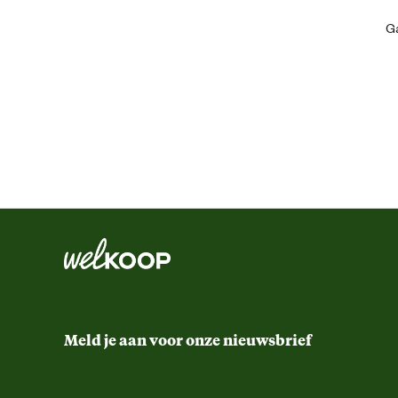
Artikel breedte
Ga
Artikel diepte
Artikel hoogte
Inhoud consumenten eenheid
Kleur detail
Productvorm
Meld je aan voor onze nieuwsbrief