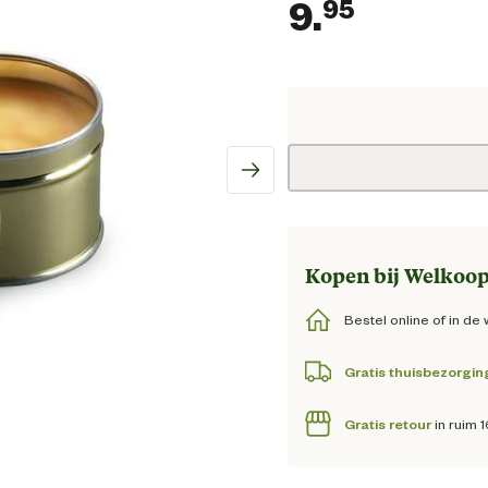
9.
95
Huidige
Kopen bij Welkoop
Bestel online of in de 
Gratis thuisbezorgin
Gratis retour
in ruim 