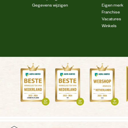
Gegevens wijzigen
Eigen merk
Franchise
Vacatures
Winkels