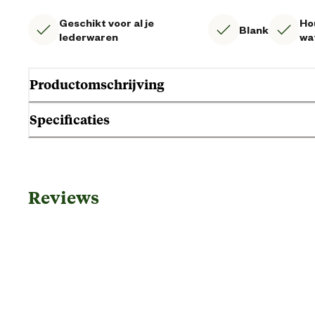
Geschikt voor al je
Ho
Blank
lederwaren
wa
Productomschrijving
Specificaties
Gebruik & Geschiktheid
Reviews
Toepassing
Algemene informatie
Ean