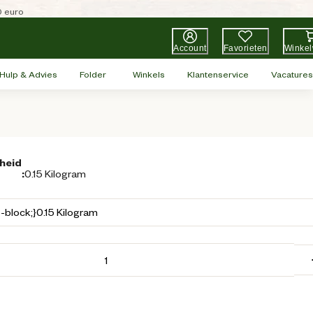
0 euro
Account
Favorieten
Winke
Hulp & Advies
Folder
Winkels
Klantenservice
Vacatures
heid
:
0.15 Kilogram