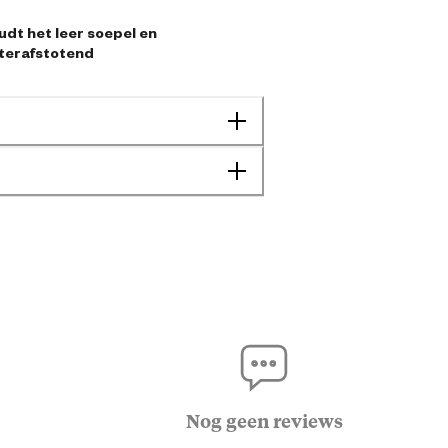
udt het leer soepel en
terafstotend
Lederonderhoud
8714666011127
Nog geen reviews