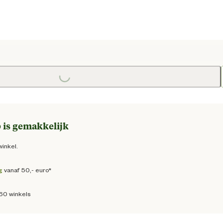
Loading...
 prijs € 9,95
 is gemakkelijk
winkel.
g
vanaf 50,- euro*
160 winkels