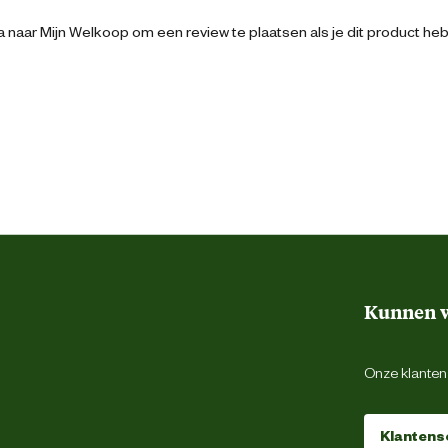
7.5 cm
 naar Mijn Welkoop om een review te plaatsen als je dit product he
5 cm
7.5 cm
0.15 Kilogram
Blank
Kunnen w
Vet
Onze klantens
Klantens