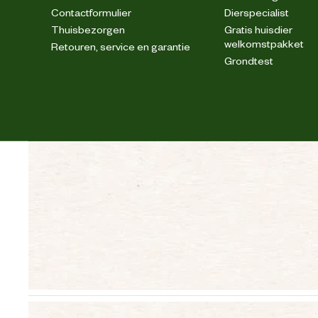
Contactformulier
Dierspecialist
Thuisbezorgen
Gratis huisdier
welkomstpakket
Retouren, service en garantie
Grondtest