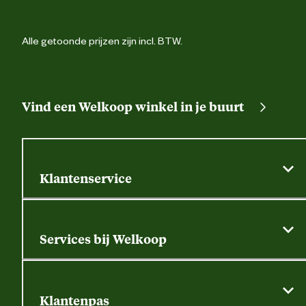
Alle getoonde prijzen zijn incl. BTW.
Vind een Welkoop winkel in je buurt
Klantenservice
Algemene actievoorwaarden
Klantenservice
Services bij Welkoop
Contactformulier
Alle services
Thuisbezorgen
Bewateringsadvies
Retouren, service en garantie
Klantenpas