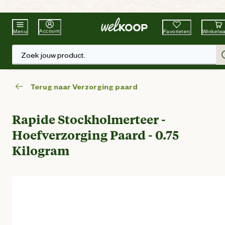
Beste Winkelketen
Tuin & Dier
Account
Favorieten
Winkelw
Menu
Zoek jouw product.
Terug naar Verzorging paard
Rapide Stockholmerteer -
Hoefverzorging Paard - 0.75
Kilogram