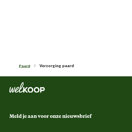
Artikel hoogte
13 
Inhoud consumenten eenheid
0.75 Kilogr
Productvorm
Hoefverzorgi
Paard
Verzorging paard
Meld je aan voor onze nieuwsbrief