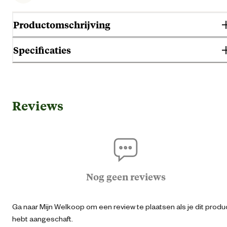
Productomschrijving
Specificaties
Gebruik & Geschiktheid
Reviews
Toepassing
Hoef & onderho
Algemene informatie
Ean
87146660222
Nog geen reviews
Artikel breedte
11 
Ga naar Mijn Welkoop om een review te plaatsen als je dit produ
hebt aangeschaft.
Artikel diepte
11 