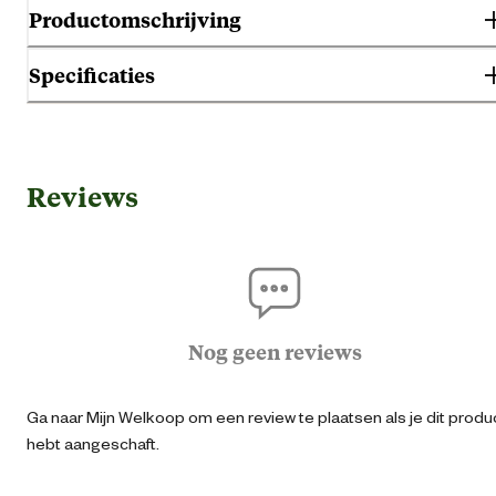
Productomschrijving
Specificaties
Gebruik & Geschiktheid
Reviews
Blaasgruis en urinew
Geschikt voor gezondheid
Darmproble
Geschikt voor leeftijdsfase
Adu
Nog geen reviews
Geschikt voor ras
Niet rasspecifi
Ga naar Mijn Welkoop om een review te plaatsen als je dit produ
Algemene informatie
hebt aangeschaft.