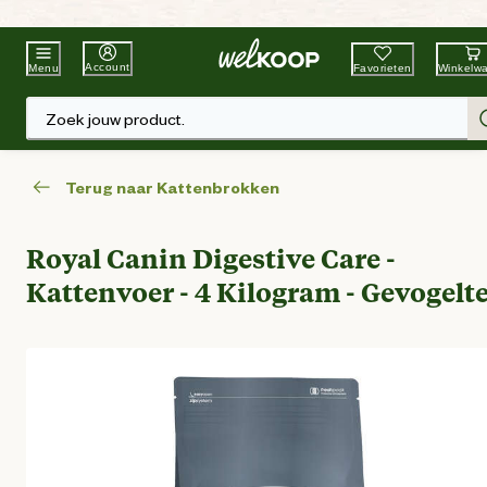
Beste Winkelketen
Tuin & Dier
Account
Favorieten
Winkelw
Menu
Zoek jouw product.
Terug naar Kattenbrokken
Royal Canin Digestive Care -
Kattenvoer - 4 Kilogram - Gevogelt