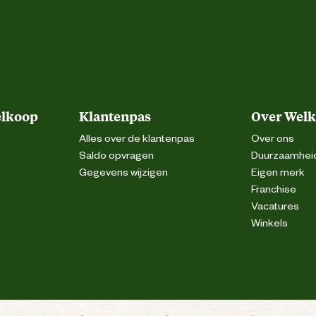
Sacchariden, hydrolysaat van gist (bron van
eolie, hydrolysaat van schaaldieren (bron
extract (bron van luteïne), hydrolysaat van
kraakbeen (bron van chondroïtine).
%-Ruwe as: 7,4%-Ruwe celstof: 5%-Per kg:
vetzuren: 10,1g waarvan EPA/DHA: 3,5g.
elkoop
Klantenpas
Over Wel
Alles over de klantenpas
Over ons
Vitamine A: 30.500IE, Vitamine D3: 800IE,
g, E4 (Koper): 12mg, E5 (Mangaan): 51mg,
Saldo opvragen
Duurzaamhei
): 0,08mg, Taurine: 2,58g-Technologische
Gegevens wijzigen
Eigen merk
tiloliet van sedimentaire oorsprong: 10g-
hee extract (bron van polyfenolen): 0,6g-
Franchise
Conserveermiddelen-Antioxidanten.
Vacatures
Winkels
ewaren in een droeke en koele omgeving