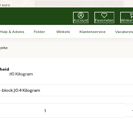
0 euro
Account
Favorieten
Winke
Hulp & Advies
Folder
Winkels
Klantenservice
Vacatures
gelte
heid
:
10 Kilogram