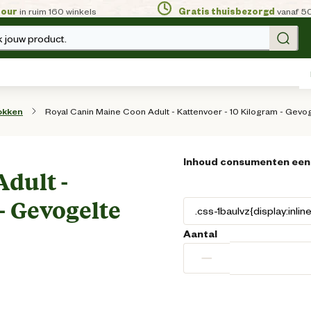
tour
in ruim 160 winkels
Gratis thuisbezorgd
vanaf 5
 jouw product.
Royal Canin Maine Coon Adult - Kattenvoer - 10 Kilogram - Gevo
okken
Inhoud consumenten een
dult -
- Gevogelte
Aantal
−