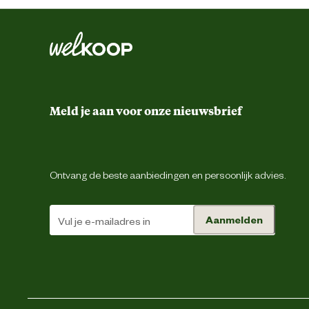
Leefomgeving
Smaak aroma detail
Materiaal & Samenstelling
Meld je aan voor onze nieuwsbrief
Type voer
Voedingsgerelateerde
Ontvang de beste aanbiedingen en persoonlijk advies.
Z
eigenschappen
Zie voedingstabel. Geef de voeding d
Aanmelden
Voedingsvoorschrift
beschikbaar is. Productiecode
houdbaarheid: zie verpakking.
gedehydreerde gevogelte-eiwitten
isolaat van plantaardige eiwitten*, pl
eiwitten, bietenpulp, mineralen, visol