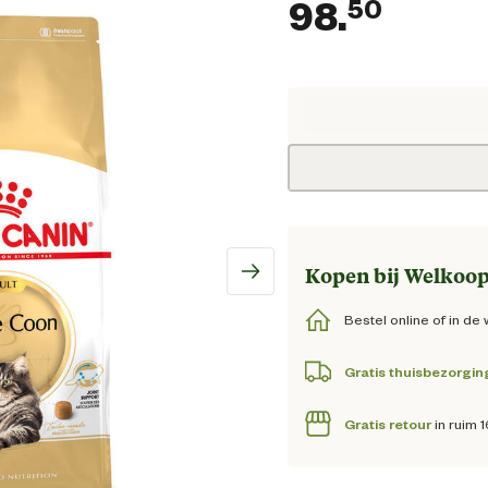
98.
50
Huidi
Kopen bij Welkoop
Bestel online of in de 
Gratis thuisbezorgin
Gratis retour
in ruim 