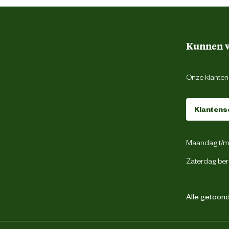
Binnen en buiten
Gevogelte
Kunnen w
Onze klantens
Krokante brok
Klantens
onder kunstmatige kleur en smaakstoffen
Maandag t/m 
Zaterdag ber
roog en zorg dat er altijd vers drinkwater
, registratienummer en datum van minimum
 Bewaren in een droge en koele omgeving.
Alle getoonde
, rijst, maïs, dierlijke vetten, maïsgluten,
antaardige vezels, hydrolysaat van dierlijke
ie, sojaolie, psylliumschil en psylliumzaden,