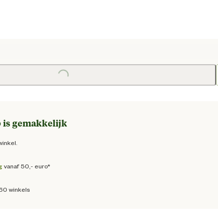
ge prijs € 98,50
Loading...
 is gemakkelijk
winkel.
g
vanaf 50,- euro*
160 winkels