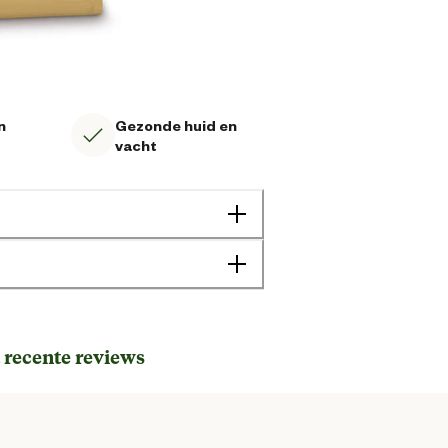
n
Gezonde huid en
vacht
 recente reviews
Geen specifieke behoefte
Adult