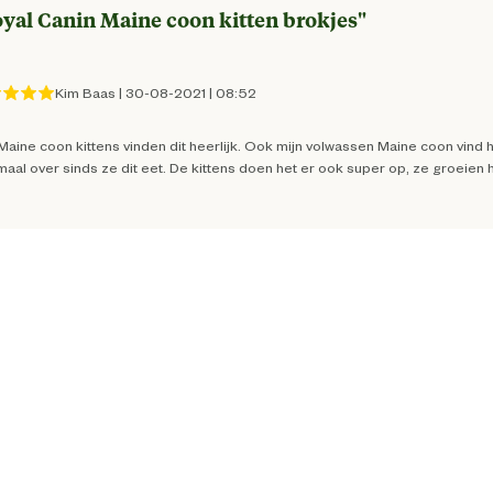
yal Canin Maine coon kitten brokjes
"
Maine coon
Kim Baas
|
30-08-2021
|
08:52
Maine coon kittens vinden dit heerlijk. Ook mijn volwassen Maine coon vind het
aal over sinds ze dit eet. De kittens doen het er ook super op, ze groeien 
3182550710664
37.5 cm
14 cm
75 cm
10 Kilogram