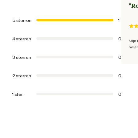
"
Ro
Geschikt voor ras
5 sterren
1
Algemene informatie
4 sterren
0
Mijn 
helem
Ean
3 sterren
0
Artikel breedte
2 sterren
0
Artikel diepte
1 ster
0
Artikel hoogte
Inhoud consumenten eenheid