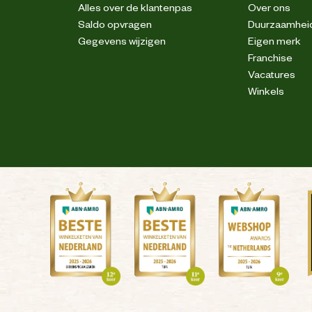
Alles over de klantenpas
Over ons
Vitamine A: 34.000IE, Vitamine D3: 900IE,
Saldo opvragen
Duurzaamhei
mg, E2 (Jodium): 3,1mg, E4 (Koper): 10mg,
E6 (Zink): 121mg, E8 (Selenium): 0,06mg-
Gegevens wijzigen
Eigen merk
middelen: Clinoptiloliet van sedimentaire
Franchise
 10g-Conserveermiddelen-Antioxidanten.
Vacatures
Winkels
ewaren in een droeke en koele omgeving