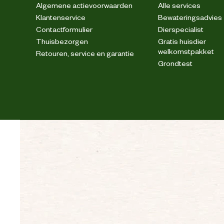
Algemene actievoorwaarden
Alle services
Nutritionele toevoegingsmiddelen: 
Klantenservice
Bewateringsadvies
Vitamine E: 690mg, E1 (IJzer): 31
Nutritionele
E5 (Mangaan): 41mg, 
Contactformulier
Dierspecialist
toevoegingen
Technologische toevoegings
Thuisbezorgen
Gratis huisdier
oorsprong:
welkomstpakket
Retouren, service en garantie
Grondtest
Advies & Onderhoud
Bewaaradvies
B