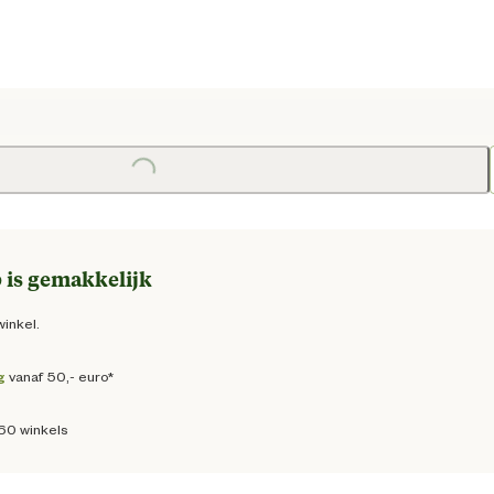
e prijs € 109,00
Loading...
 is gemakkelijk
winkel.
g
vanaf 50,- euro*
160 winkels