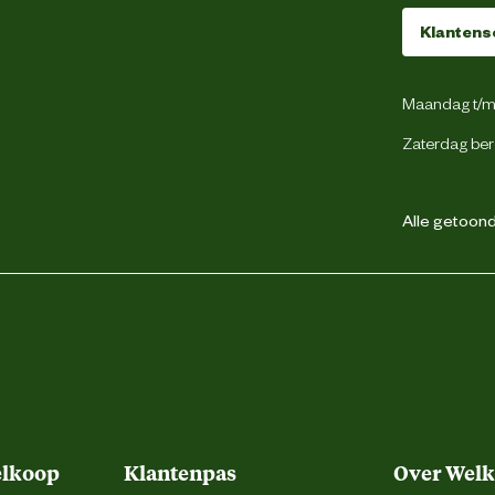
Krokante brok
Klantens
onder kunstmatige kleur en smaakstoffen
Maandag t/m 
bel. Productiecode, registratienummer en
Zaterdag ber
d: zie verpakking. Zorg dat er altijd vers
drinkwater ter beschikking staat.
Alle getoonde
witten, dierlijke vetten, rijst, isolaat van
rwemeel, hydrolysaat van dierlijke eiwitten,
en delen daarvan, visolie, sojaolie, Fructo-
 psylliumzaden, mineralen, hydrolysaat van
ariden), extracten uit gist (bron van bèta-
getes (Afrikaan) extract (bron van luteïne),
en (bron van glucosamine), hydrolysaat van
kraakbeen (bron van chondroïtine).
we as: 8,3%-Ruwe celstof: 2,9%-Calcium:
1,32%-Fosfor: 1,15%.
elkoop
Klantenpas
Over Wel