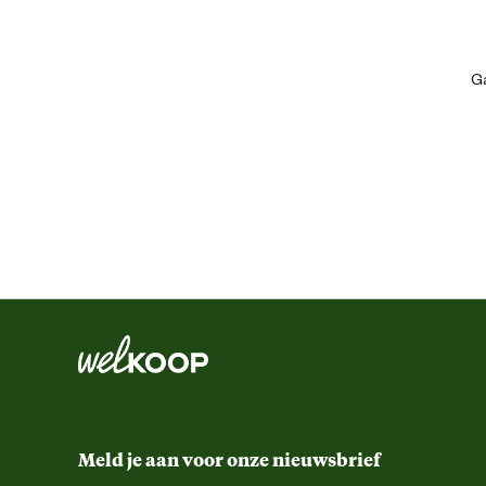
Geschikt voor ras
Ga
Algemene informatie
Ean
Inhoud consumenten eenheid
Leefomgeving
Smaak aroma detail
Materiaal & Samenstelling
Meld je aan voor onze nieuwsbrief