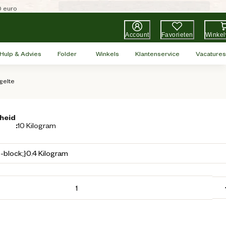
0 euro
Account
Favorieten
Winke
Hulp & Advies
Folder
Winkels
Klantenservice
Vacatures
gelte
heid
:
10 Kilogram