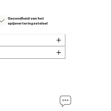
Gezondheid van het
spijsverteringsstelsel
Darmprobleem
Geen specifieke behoefte
Kitten