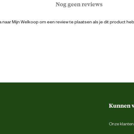
Nog geen reviews
Maine coon
 naar Mijn Welkoop om een review te plaatsen als je dit product he
3182550863681
10 Kilogram
Binnen en buiten
Gevogelte
Kunnen w
Onze klantens