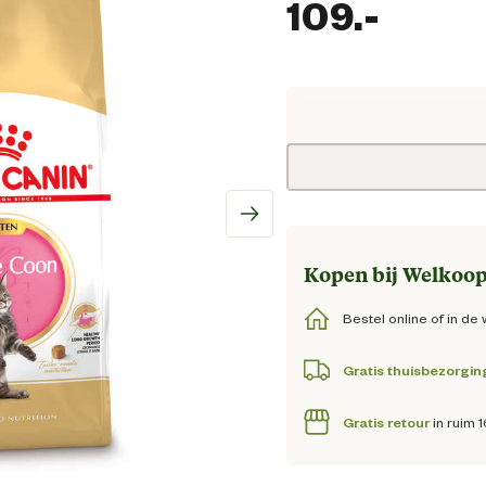
109.
-
Huidig
Kopen bij Welkoop
Bestel online of in de 
Gratis thuisbezorgin
Gratis retour
in ruim 