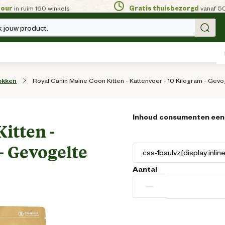
tour
in ruim 160 winkels
Gratis thuisbezorgd
vanaf 5
 jouw product.
Royal Canin Maine Coon Kitten - Kattenvoer - 10 Kilogram - Gevo
okken
Inhoud consumenten een
itten -
- Gevogelte
Aantal
−