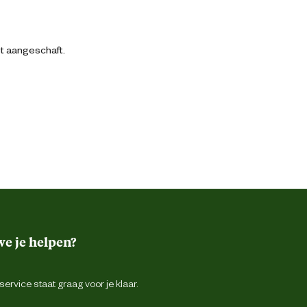
bt aangeschaft.
e je helpen?
ervice staat graag voor je klaar.