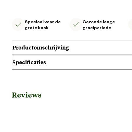
Speciaal voor de
Gezonde lange
grote kaak
groeiperiode
Productomschrijving
Specificaties
Gebruik & Geschiktheid
Reviews
Geschikt voor gezondheid
Geschikt voor leeftijdsfase